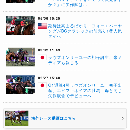
か？」に矢作師は…
05/06 15:25
期待は高まるばかり…フォーエバーヤ
ングがBCクラシックの前売り1番人気
タイへ
03/02 11:49
ラヴズオンリーユーの初仔誕生、米メ
ディアも報じる
02/27 15:40
G1通算4勝ラヴズオンリーユー初子出
産、エピファネイアの牡馬 母と同じ
矢作厩舎でデビューへ
海外レース動画はこちら