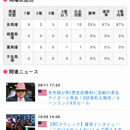
馬場
4着
出走
連対
3着
1着
2着
3着
勝率
状態
以下
回数
率
内率
良馬場
8
2
3
2
15
53%
67%
87%
稍重馬
0
0
0
0
0
0%
0%
0%
場
重馬場
0
0
0
1
1
0%
0%
0%
不良馬
0
0
0
0
0
0%
0%
0%
場
関連ニュース
09/11 17:20
矢作師がBC歴史的勝利に貢献の美女
ライダーと再会！2頭落札も報告／キ
ーンランド9月セール
10/29 14:00
【BCクラシック】爆笑インタビュー
「このジャケットをいくらで買えます