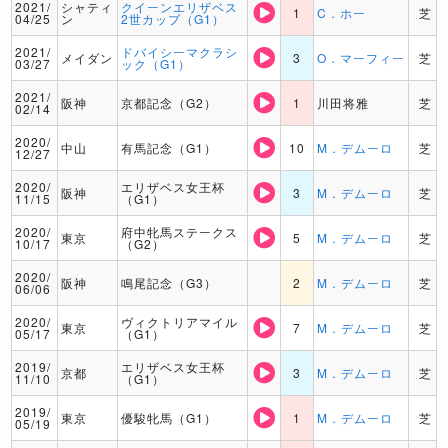
2021/
シャティ
クイーンエリザベス
1
C．ホー
芝
04/25
ン
2世カップ（G1）
2021/
ドバイシーマクラシ
メイダン
3
O．マーフィー
芝
03/27
ック（G1）
2021/
阪神
京都記念（G2）
1
川田将雅
芝
02/14
2020/
中山
有馬記念（G1）
10
M．デムーロ
芝
12/27
2020/
エリザベス女王杯
阪神
3
M．デムーロ
芝
11/15
（G1）
2020/
府中牝馬ステークス
東京
5
M．デムーロ
芝
10/17
（G2）
2020/
阪神
鳴尾記念（G3）
2
M．デムーロ
芝
06/06
2020/
ヴィクトリアマイル
東京
7
M．デムーロ
芝
05/17
（G1）
2019/
エリザベス女王杯
京都
3
M．デムーロ
芝
11/10
（G1）
2019/
東京
優駿牝馬（G1）
1
M．デムーロ
芝
05/19