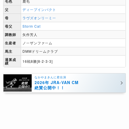
毛色
鹿毛
父
ディープインパクト
母
ラヴズオンリーミー
母父
Storm Cat
調教師
矢作芳人
生産者
ノーザンファーム
馬主
DMMドリームクラブ
通算成
16戦8勝[8-2-3-3]
績
なかやまきんに君出演
2026年 JRA-VAN CM
絶賛公開中！！