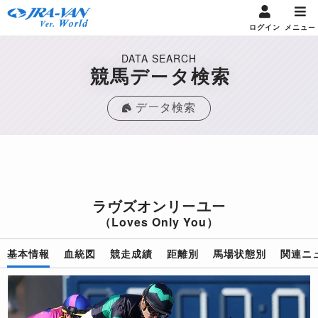
ログイン
メニュー
DATA SEARCH
競馬データ検索
データ検索
ラヴズオンリーユー
（Loves Only You）
基本情報
血統図
競走成績
距離別
馬場状態別
関連ニ