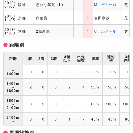
2019/
阪神
忘れな草賞（L）
1
M．デムーロ
芝
04/07
2018/
京都
白菊賞
1
岩田康誠
芝
11/25
2018/
京都
2歳新馬
1
C．ルメール
芝
11/03
距離別
4着
出走
連対
3着
距離
1着
2着
3着
勝率
以下
回数
率
内率
～
0
0
0
0
0
0%
0%
0
1400m
1401m
～
2
0
0
2
4
50%
50%
50
1800m
1801m
～
3
2
0
0
5
60%
100%
100
2100m
2101m
3
0
3
1
7
43%
43%
86
～
馬場状態別