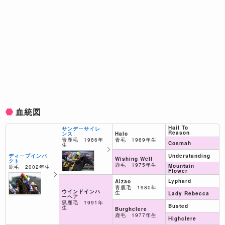
血統図
Hail To
サンデーサイレ
Reason
Halo
ンス
青毛 1969年生
青鹿毛 1986年
Cosmah
生
Understanding
ディープインパ
Wishing Well
クト
鹿毛 1975年生
Mountain
鹿毛 2002年生
Flower
Lyphard
Alzao
青鹿毛 1980年
ウインドインハ
生
Lady Rebecca
ーヘア
黒鹿毛 1991年
Busted
生
Burghclere
鹿毛 1977年生
Highclere