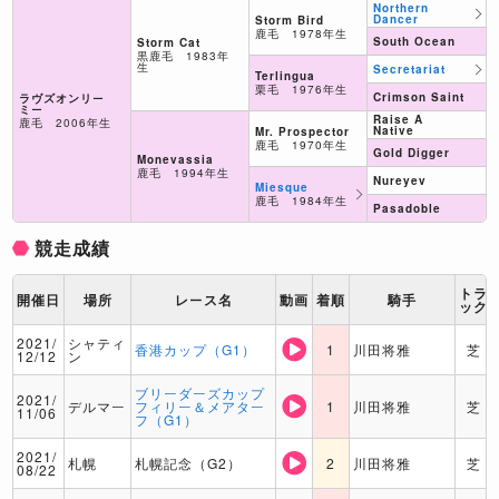
Northern
Dancer
Storm Bird
鹿毛 1978年生
South Ocean
Storm Cat
黒鹿毛 1983年
生
Secretariat
Terlingua
栗毛 1976年生
Crimson Saint
ラヴズオンリー
ミー
Raise A
鹿毛 2006年生
Native
Mr. Prospector
鹿毛 1970年生
Gold Digger
Monevassia
鹿毛 1994年生
Nureyev
Miesque
鹿毛 1984年生
Pasadoble
競走成績
トラ
開催日
場所
レース名
動画
着順
騎手
ック
2021/
シャティ
香港カップ（G1）
1
川田将雅
芝
12/12
ン
ブリーダーズカップ
2021/
デルマー
フィリー＆メアター
1
川田将雅
芝
11/06
フ（G1）
2021/
札幌
札幌記念（G2）
2
川田将雅
芝
08/22