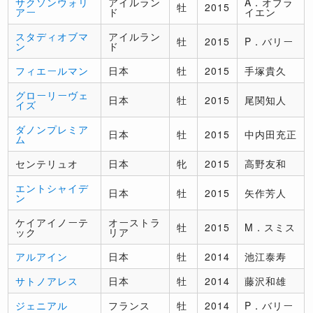
サクソンウォリ
アイルラン
A．オブラ
牡
2015
アー
ド
イエン
スタディオブマ
アイルラン
牡
2015
P．バリー
ン
ド
フィエールマン
日本
牡
2015
手塚貴久
グローリーヴェ
日本
牡
2015
尾関知人
イズ
ダノンプレミア
日本
牡
2015
中内田充正
ム
センテリュオ
日本
牝
2015
高野友和
エントシャイデ
日本
牡
2015
矢作芳人
ン
ケイアイノーテ
オーストラ
牡
2015
M．スミス
ック
リア
アルアイン
日本
牡
2014
池江泰寿
サトノアレス
日本
牡
2014
藤沢和雄
ジェニアル
フランス
牡
2014
P．バリー