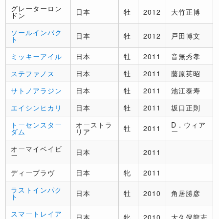
グレーターロン
日本
牡
2012
大竹正博
ドン
ソールインパク
日本
牡
2012
戸田博文
ト
ミッキーアイル
日本
牡
2011
音無秀孝
ステファノス
日本
牡
2011
藤原英昭
サトノアラジン
日本
牡
2011
池江泰寿
エイシンヒカリ
日本
牡
2011
坂口正則
トーセンスター
オーストラ
D．ウィア
牡
2011
ダム
リア
ー
オーマイベイビ
日本
2011
ー
ディープラヴ
日本
牝
2011
ラストインパク
日本
牡
2010
角居勝彦
ト
スマートレイア
日本
牝
2010
大久保龍志