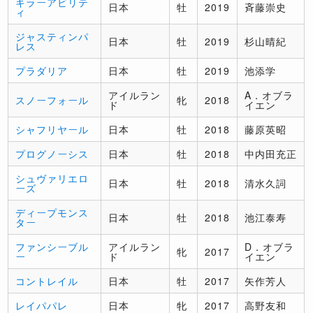
キラーアビリテ
日本
牡
2019
斉藤崇史
ィ
ジャスティンパ
日本
牡
2019
杉山晴紀
レス
プラダリア
日本
牡
2019
池添学
アイルラン
A．オブラ
スノーフォール
牝
2018
ド
イエン
シャフリヤール
日本
牡
2018
藤原英昭
プログノーシス
日本
牡
2018
中内田充正
シュヴァリエロ
日本
牡
2018
清水久詞
ーズ
ディープモンス
日本
牡
2018
池江泰寿
ター
ファンシーブル
アイルラン
D．オブラ
牝
2017
ー
ド
イエン
コントレイル
日本
牡
2017
矢作芳人
レイパパレ
日本
牝
2017
高野友和