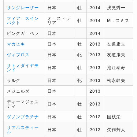
サングレーザー
日本
牡
2014
浅見秀一
フィアースイン
オーストラ
牡
2014
M．スミス
パクト
リア
ピンクガーベラ
日本
2014
マカヒキ
日本
牡
2013
友道康夫
ヴィブロス
日本
牝
2013
友道康夫
サトノダイヤモ
日本
牡
2013
池江泰寿
ンド
ラルク
日本
牝
2013
松永幹夫
メジェルダ
日本
2013
ディーマジェス
日本
牡
2013
ティ
ダノンプラチナ
日本
牡
2012
国枝栄
リアルスティー
日本
牡
2012
矢作芳人
ル