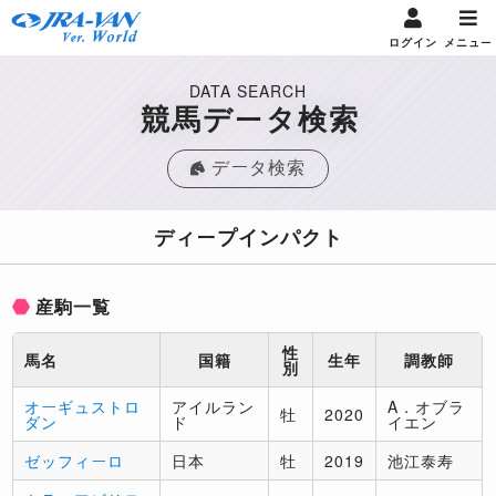
ログイン
メニュー
DATA SEARCH
競馬データ検索
データ検索
ディープインパクト
産駒一覧
性
馬名
国籍
生年
調教師
別
オーギュストロ
アイルラン
A．オブラ
牡
2020
ダン
ド
イエン
ゼッフィーロ
日本
牡
2019
池江泰寿