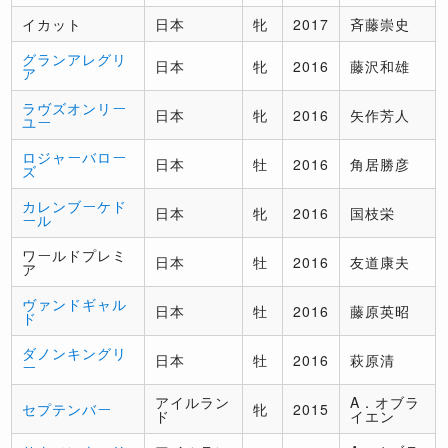
イカット
日本
牝
2017
斉藤崇史
グランアレグリ
日本
牝
2016
藤沢和雄
ア
ラヴズオンリー
日本
牝
2016
矢作芳人
ユー
ロジャーバロー
日本
牡
2016
角居勝彦
ズ
カレンブーケド
日本
牝
2016
国枝栄
ール
ワールドプレミ
日本
牡
2016
友道康夫
ア
ヴァンドギャル
日本
牡
2016
藤原英昭
ド
ダノンキングリ
日本
牡
2016
萩原清
ー
アイルラン
A．オブラ
セプテンバー
牝
2015
ド
イエン