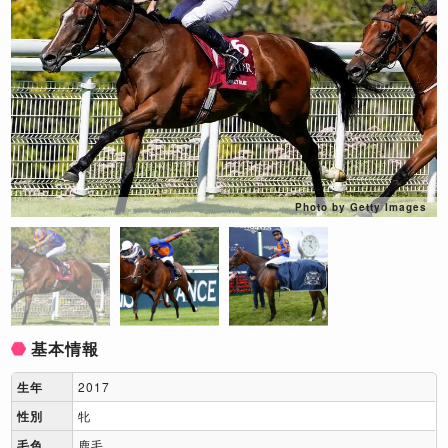
Photo by Getty Images
基本情報
生年
2017
性別
牝
毛色
鹿毛