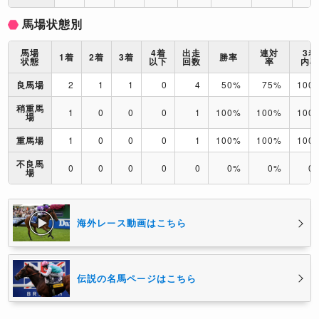
馬場状態別
馬場
4着
出走
連対
3着
1着
2着
3着
勝率
状態
以下
回数
率
内
良馬場
2
1
1
0
4
50%
75%
100
稍重馬
1
0
0
0
1
100%
100%
100
場
重馬場
1
0
0
0
1
100%
100%
100
不良馬
0
0
0
0
0
0%
0%
0
場
海外レース動画はこちら
伝説の名馬ページはこちら