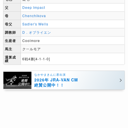
父
Deep Impact
母
Chenchikova
母父
Sadler's Wells
調教師
D．オブライエン
生産者
Coolmore
馬主
クールモア
通算成
6戦4勝[4-1-1-0]
績
なかやまきんに君出演
2026年 JRA-VAN CM
絶賛公開中！！