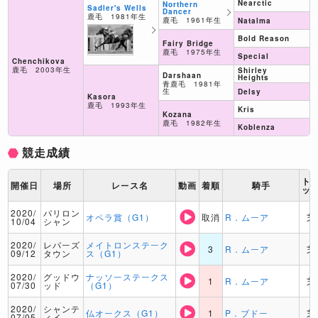
Nearctic
Northern
Sadler's Wells
Dancer
鹿毛 1981年生
鹿毛 1961年生
Natalma
Bold Reason
Fairy Bridge
鹿毛 1975年生
Special
Chenchikova
鹿毛 2003年生
Shirley
Darshaan
Heights
青鹿毛 1981年
生
Delsy
Kasora
鹿毛 1993年生
Kris
Kozana
鹿毛 1982年生
Koblenza
競走成績
ト
開催日
場所
レース名
動画
着順
騎手
ッ
2020/
パリロン
オペラ賞（G1）
取消
R．ムーア
芝
10/04
シャン
2020/
レパーズ
メイトロンステーク
3
R．ムーア
芝
09/12
タウン
ス（G1）
2020/
グッドウ
ナッソーステークス
1
R．ムーア
芝
07/30
ッド
（G1）
2020/
シャンテ
仏オークス（G1）
1
P．ブドー
芝
07/05
ィイ