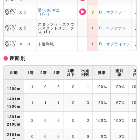
2020/
愛1000ギニー
カラ
2
D．マクドノー
芝
06/13
（G1）
スタッフォーズタウ
2019/
カラ
ンスタッドステーク
1
S．ヘファナン
芝
10/13
ス（L）
2019/
ネース
未勝利戦
1
D．オブライエン
芝
09/18
距離別
4着
出走
連対
3
距離
1着
2着
3着
勝率
以下
回数
率
内
～
1
0
0
0
1
100%
100%
10
1400m
1401m
～
1
1
1
0
3
33%
67%
10
1800m
1801m
～
2
0
0
0
2
100%
100%
10
2100m
2101m
0
0
0
0
0
0%
0%
0
～