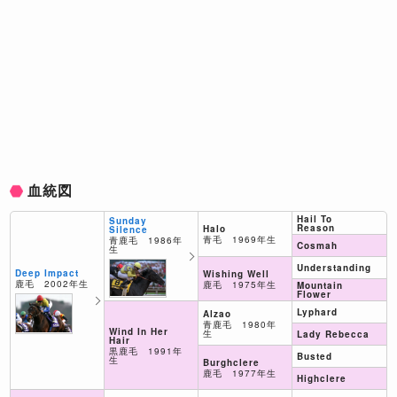
血統図
Hail To
Sunday
Reason
Halo
Silence
青毛 1969年生
青鹿毛 1986年
Cosmah
生
Understanding
Deep Impact
Wishing Well
鹿毛 2002年生
鹿毛 1975年生
Mountain
Flower
Lyphard
Alzao
青鹿毛 1980年
Wind In Her
生
Lady Rebecca
Hair
黒鹿毛 1991年
Busted
生
Burghclere
鹿毛 1977年生
Highclere