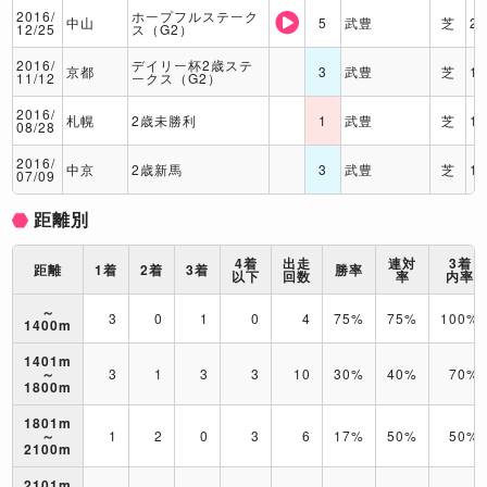
2016/
ホープフルステーク
中山
5
武豊
芝
2
12/25
ス（G2）
2016/
デイリー杯2歳ステ
京都
3
武豊
芝
1
11/12
ークス（G2）
2016/
札幌
2歳未勝利
1
武豊
芝
1
08/28
2016/
中京
2歳新馬
3
武豊
芝
1
07/09
距離別
4着
出走
連対
3着
距離
1着
2着
3着
勝率
以下
回数
率
内率
～
3
0
1
0
4
75%
75%
100%
1400m
1401m
～
3
1
3
3
10
30%
40%
70%
1800m
1801m
～
1
2
0
3
6
17%
50%
50%
2100m
2101m