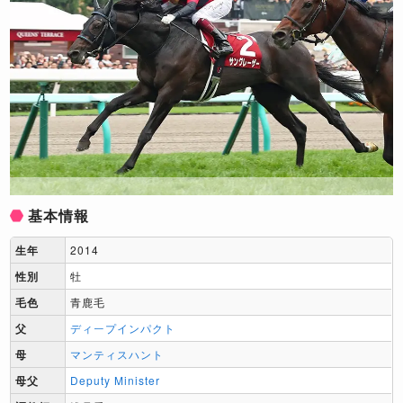
基本情報
生年
2014
性別
牡
毛色
青鹿毛
父
ディープインパクト
母
マンティスハント
母父
Deputy Minister