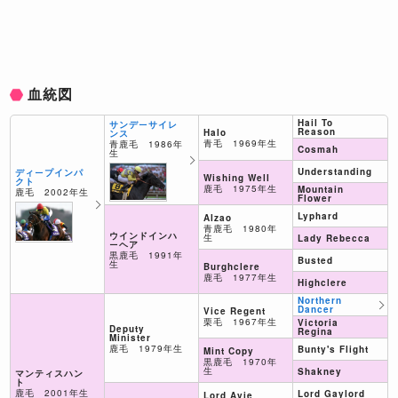
血統図
Hail To
サンデーサイレ
Reason
Halo
ンス
青毛 1969年生
青鹿毛 1986年
Cosmah
生
Understanding
ディープインパ
Wishing Well
クト
鹿毛 1975年生
Mountain
鹿毛 2002年生
Flower
Lyphard
Alzao
青鹿毛 1980年
ウインドインハ
生
Lady Rebecca
ーヘア
黒鹿毛 1991年
Busted
生
Burghclere
鹿毛 1977年生
Highclere
Northern
Dancer
Vice Regent
栗毛 1967年生
Victoria
Deputy
Regina
Minister
鹿毛 1979年生
Bunty's Flight
Mint Copy
黒鹿毛 1970年
生
Shakney
マンティスハン
ト
鹿毛 2001年生
Lord Gaylord
Lord Avie