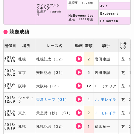
黒鹿毛 1978年
ウィッチフルシ
生
Avie
ンキング
黒鹿毛 1994年
Exuberant
生
Halloween Joy
鹿毛 1987年生
Halloween
競走成績
トラ
開催日
場所
レース名
動画
着順
騎手
ック
2019/
札幌
札幌記念（G2）
2
岩田康誠
芝
2
08/18
2019/
東京
安田記念（G1）
5
岩田康誠
芝
1
06/02
2019/
阪神
大阪杯（G1）
12
F．ミナリク
芝
2
03/31
2018/
シャティ
香港カップ（G1）
4
J．モレイラ
芝
2
12/09
ン
2018/
東京
天皇賞（秋）（G1）
2
J．モレイラ
芝
2
10/28
2018/
札幌
札幌記念（G2）
1
福永祐一
芝
2
08/19