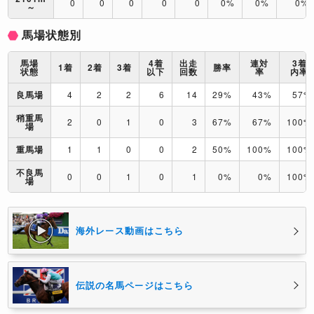
0
0
0
0
0
0%
0%
0%
～
馬場状態別
馬場
4着
出走
連対
3着
1着
2着
3着
勝率
状態
以下
回数
率
内率
良馬場
4
2
2
6
14
29%
43%
57%
稍重馬
2
0
1
0
3
67%
67%
100%
場
重馬場
1
1
0
0
2
50%
100%
100%
不良馬
0
0
1
0
1
0%
0%
100%
場
海外レース動画はこちら
伝説の名馬ページはこちら