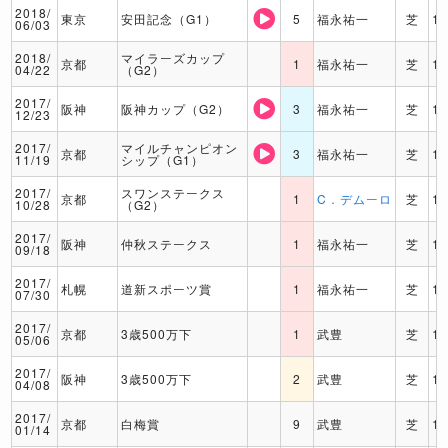
2018/
東京
安田記念（G1）
5
福永祐一
芝
1
06/03
2018/
マイラーズカップ
京都
1
福永祐一
芝
1
04/22
（G2）
2017/
阪神
阪神カップ（G2）
3
福永祐一
芝
1
12/23
2017/
マイルチャンピオン
京都
3
福永祐一
芝
1
11/19
シップ（G1）
2017/
スワンステークス
京都
1
C．デムーロ
芝
1
10/28
（G2）
2017/
阪神
仲秋ステークス
1
福永祐一
芝
1
09/18
2017/
札幌
道新スポーツ賞
1
福永祐一
芝
1
07/30
2017/
京都
3歳500万下
1
武豊
芝
1
05/06
2017/
阪神
3歳500万下
2
武豊
芝
1
04/08
2017/
京都
白梅賞
9
武豊
芝
1
01/14