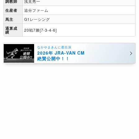
調教師
浅見秀一
生産者
追分ファーム
馬主
G1レーシング
通算成
20戦7勝[7-3-4-6]
績
なかやまきんに君出演
2026年 JRA-VAN CM
絶賛公開中！！