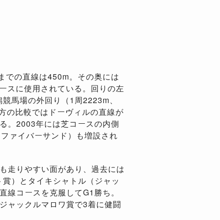
までの直線は450m。その奥には
のレースに使用されている。回りの左
競馬場の外回り（1周2223m、
双方の比較ではドーヴィルの直線が
る。2003年には芝コースの内側
ス（ファイバーサンド）も増設され
も走りやすい面があり、過去には
ト賞）とタイキシャトル（ジャッ
直線コースを克服してG1勝ち。
がジャックルマロワ賞で3着に健闘