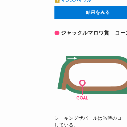
インスパイラル
結果をみる
ジャックルマロワ賞 コー
シーキングザパールは当時のコー
している。