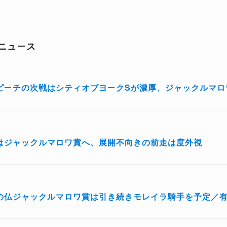
ニュース
ピーチの次戦はシティオブヨークSが濃厚、ジャックルマロ
はジャックルマロワ賞へ、展開不向きの前走は度外視
の仏ジャックルマロワ賞は引き続きモレイラ騎手を予定／