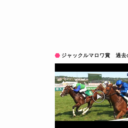
ジャックルマロワ賞 過去