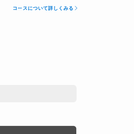
コースについて詳しくみる