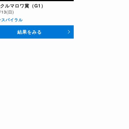
クルマロワ賞（G1）
/13(日)
ンスパイラル
結果をみる