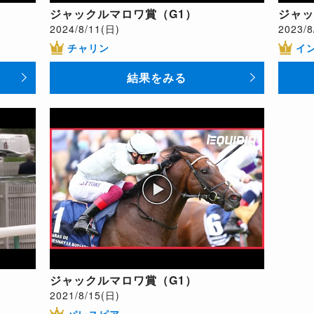
ジャックルマロワ賞（G1）
ジャッ
2024/8/11(日)
2023/8
チャリン
イ
結果をみる
ジャックルマロワ賞（G1）
2021/8/15(日)