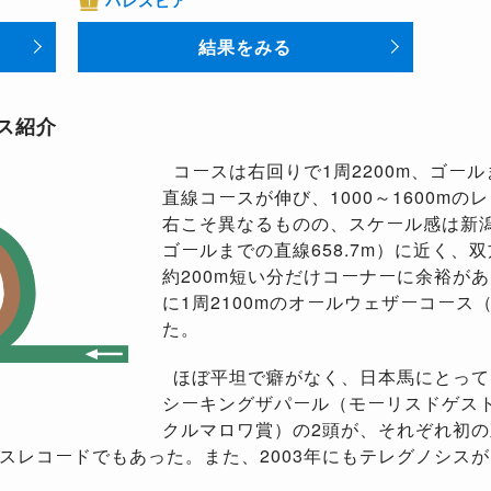
パレスピア
結果をみる
ス紹介
コースは右回りで1周2200m、ゴール
直線コースが伸び、1000～1600m
右こそ異なるものの、スケール感は新潟
ゴールまでの直線658.7m）に近く、
約200m短い分だけコーナーに余裕があ
に1周2100mのオールウェザーコー
た。
ほぼ平坦で癖がなく、日本馬にとって
シーキングザパール（モーリスドゲス
クルマロワ賞）の2頭が、それぞれ初の
スレコードでもあった。また、2003年にもテレグノシス