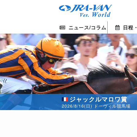
ニュース/コラム
日程
ジャックルマロワ賞
2026/8/16(日) ドーヴィル競馬場