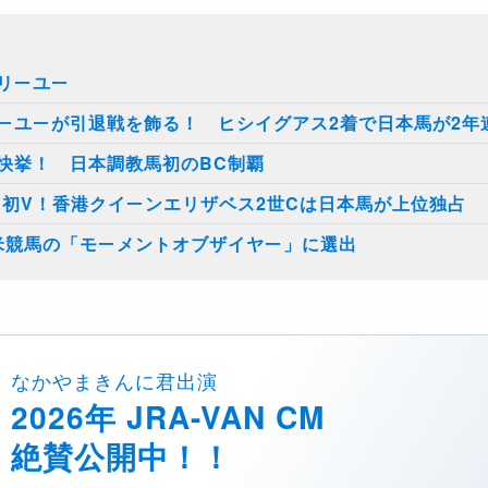
リーユー
ーユーが引退戦を飾る！ ヒシイグアス2着で日本馬が2年
快挙！ 日本調教馬初のBC制覇
1初V！香港クイーンエリザベス2世Cは日本馬が上位独占
米競馬の「モーメントオブザイヤー」に選出
なかやまきんに君出演
2026年 JRA-VAN CM
絶賛公開中！！