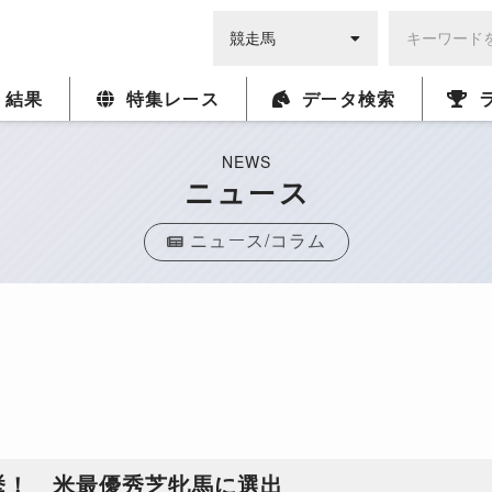
・結果
特集レース
データ検索
NEWS
ニュース
ニュース/コラム
挙！ 米最優秀芝牝馬に選出