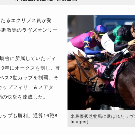
あたるエクリプス賞が発
本調教馬のラヴズオンリー
厩舎に所属していたディー
19
年にオークスを制し、昨
ベス
2
世カップを制覇。そ
カップフィリー＆メアター
覇の快挙を達成した。
カップも勝利。通算
16
戦
8
米最優秀芝牝馬に選ばれたラヴズオン
Images）