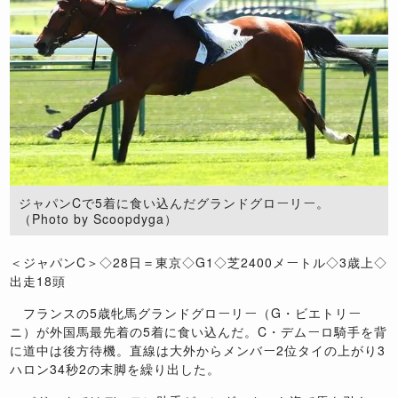
ジャパンCで5着に食い込んだグランドグローリー。
（Photo by Scoopdyga）
＜ジャパンC＞◇28日＝東京◇G1◇芝2400メートル◇3歳上◇
出走18頭
フランスの5歳牝馬グランドグローリー（G・ビエトリー
ニ）が外国馬最先着の5着に食い込んだ。C・デムーロ騎手を背
に道中は後方待機。直線は大外からメンバー2位タイの上がり3
ハロン34秒2の末脚を繰り出した。