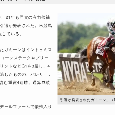
で、21年も同賞の有力候補
引退が発表された。米競馬
』が報じている。
たガミーンはイントゥミス
イコーンステークやブリー
リントなどG1を3勝し、4
で逃したものの、バレリーナ
を含む重賞4連勝。通算成績
引退が発表されたガミーン。（Photo
デールファームで繁殖入り