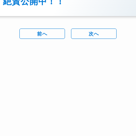
絶賛公開中！！
前へ
次へ