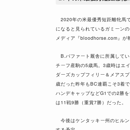
2020年の米最優秀短距離牝馬
になると見られているガミーンの
メディア『bloodhorse.com
B.バファート厩舎に所属してい
チーフ産駒の5歳馬。3歳時はエ
ダーズカップフィリー＆メアスプ
歳だった昨年もBC連覇こそ3着
ハンデキャップなどG1での2勝
は11戦9勝（重賞7勝）だった。
今後はケンタッキー州のヒルン
する予定。