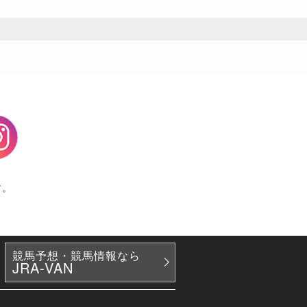
agram
す。
競馬予想・競馬情報なら
JRA-VAN