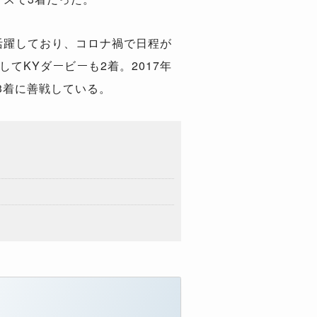
活躍しており、コロナ禍で日程が
てKYダービーも2着。2017年
3着に善戦している。