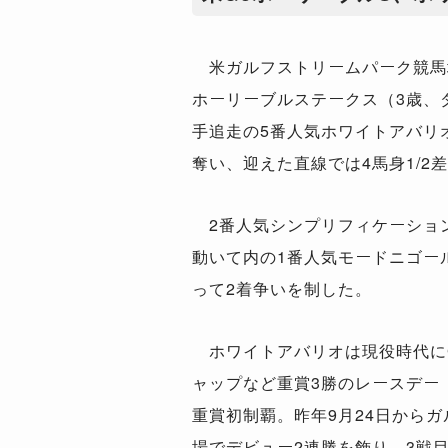
米ガルフストリームパーク競馬場
ホーリーブルステークス（3歳、ダ
手追走の5番人気ホワイトアバリ
奪い、迎えた直線では4馬身1/2
2番人気シンプリフィケーショ
動いて内の1番人気モードニゴー
って2着争いを制した。
ホワイトアバリオは現役時代に
ャップなど重賞3勝のレースデー
重賞初制覇。昨年9月24日から
場でデビュー2連勝を飾り、3戦