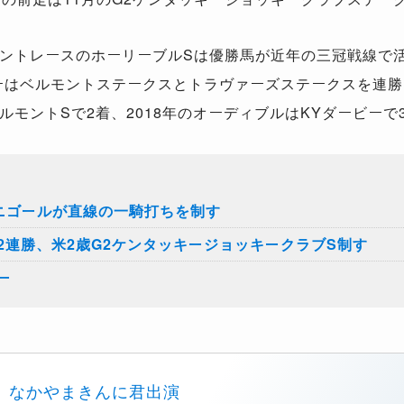
ントレースのホーリーブルSは優勝馬が近年の三冠戦線で
ーはベルモントステークスとトラヴァーズステークスを連勝し
モントSで2着、2018年のオーディブルはKYダービーで
ドニゴールが直線の一騎打ちを制す
2連勝、米2歳G2ケンタッキージョッキークラブS制す
ー
なかやまきんに君出演