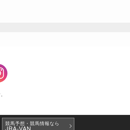
agram
す。
競馬予想・競馬情報なら
JRA-VAN