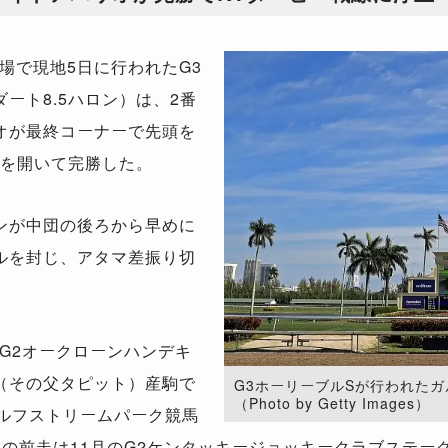
で現地5日に行われたG3
ート8.5ハロン）は、2番
オが最終コーナーで先頭を
差を開いて完勝した。
ンが中団の後ろから早めに
ルを封じ、アタマ差振り切
G2オークローンハンデキ
（その父タピット）産駒で
G3ホーリーブルSが行われた
（Photo by Getty Images）
ガルフストリームパーク競馬
目の前走は11月のG2ケンタッキージョッキークラブステー