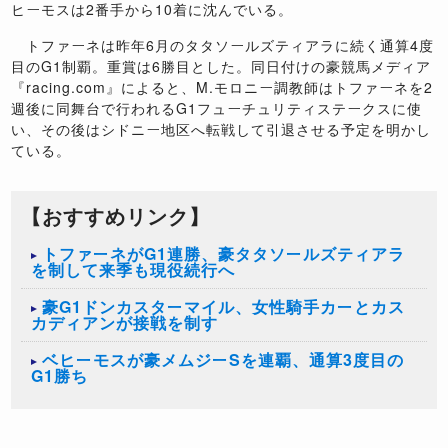
ヒーモスは2番手から10着に沈んでいる。
トファーネは昨年6月のタタソールズティアラに続く通算4度
目のG1制覇。重賞は6勝目とした。同日付けの豪競馬メディア
『racing.com』によると、M.モロニー調教師はトファーネを2
週後に同舞台で行われるG1フューチュリティステークスに使
い、その後はシドニー地区へ転戦して引退させる予定を明かし
ている。
【おすすめリンク】
トファーネがG1連勝、豪タタソールズティアラ
を制して来季も現役続行へ
豪G1ドンカスターマイル、女性騎手カーとカス
カディアンが接戦を制す
ベヒーモスが豪メムジーSを連覇、通算3度目の
G1勝ち