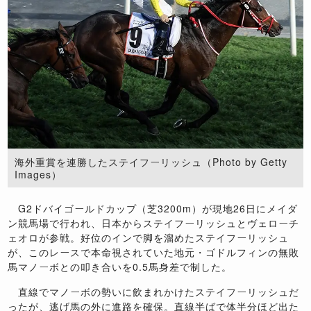
海外重賞を連勝したステイフーリッシュ（Photo by Getty
Images）
G2ドバイゴールドカップ（芝3200m）が現地26日にメイダ
ン競馬場で行われ、日本からステイフーリッシュとヴェローチ
ェオロが参戦。好位のインで脚を溜めたステイフーリッシュ
が、このレースで本命視されていた地元・ゴドルフィンの無敗
馬マノーボとの叩き合いを0.5馬身差で制した。
直線でマノーボの勢いに飲まれかけたステイフーリッシュだ
ったが、逃げ馬の外に進路を確保。直線半ばで体半分ほど出た