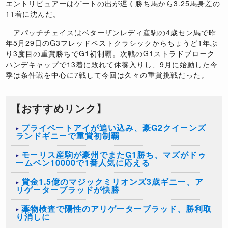
エントリビュアーはゲートの出が遅く勝ち馬から3.25馬身差の
11着に沈んだ。
アパッチチェイスはベターザンレディ産駒の4歳セン馬で昨
年5月29日のG3フレッドベストクラシックからちょうど1年ぶ
り3度目の重賞勝ちでG1初制覇。次戦のG1ストラドブローク
ハンデキャップで13着に敗れて休養入りし、9月に始動した今
季は条件戦を中心に7戦して今回は久々の重賞挑戦だった。
【おすすめリンク】
プライベートアイが追い込み、豪G2クイーンズ
ランドギニーで重賞初制覇
モーリス産駒が豪州でまたG1勝ち、マズがドゥ
ームベン10000で1番人気に応える
賞金1.5億のマジックミリオンズ3歳ギニー、ア
リゲーターブラッドが快勝
薬物検査で陽性のアリゲーターブラッド、勝利取
り消しに