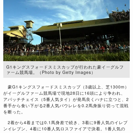
G1キングスフォードスミスカップが行われた豪イーグルフ
ァーム競馬場。（Photo by Getty Images）
豪G1キングスフォードスミスカップ（3歳以上、芝1300m）
がイーグルファーム競馬場で現地28日に16頭により争われ、
アパッチチェイス（5番人気タイ）が発馬良くハナに立つと、2
番手から食い下がる2番人気パウレレを0.2馬身振り切って混戦
を断った。
2着から4着までは0.1馬身差で続き、3着に9番人気のイレブ
ンイレブン、4着に10番人気ロスファイアで決着。1番人気の