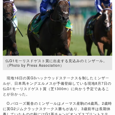
仏G1モーリスドゲスト賞に出走する見込みのミンザール。
（Photo by Press Association）
現地16日の英G3ハックウッドステークスを制したミンザー
ルが、日本馬キングエルメスが予備登録している現地8月7日の
仏G1モーリスドゲスト賞（芝1300m）に向かう予定であるこ
とが分かった。
O.バローズ厩舎のミンザールはメーマス産駒の4歳馬。2歳時
に英G2ジムクラックステークス勝ちがあり、3歳前半は長期休
養していたものの秋にはG1英チャンピオンズスプリントステ