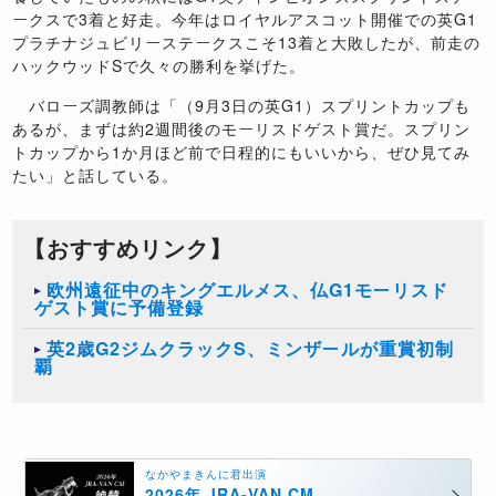
ークスで3着と好走。今年はロイヤルアスコット開催での英G1
プラチナジュビリーステークスこそ13着と大敗したが、前走の
ハックウッドSで久々の勝利を挙げた。
バローズ調教師は「（9月3日の英G1）スプリントカップも
あるが、まずは約2週間後のモーリスドゲスト賞だ。スプリン
トカップから1か月ほど前で日程的にもいいから、ぜひ見てみ
たい」と話している。
【おすすめリンク】
欧州遠征中のキングエルメス、仏G1モーリスド
ゲスト賞に予備登録
英2歳G2ジムクラックS、ミンザールが重賞初制
覇
なかやまきんに君出演
2026年 JRA-VAN CM