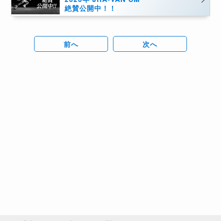
絶賛公開中！！
前へ
次へ