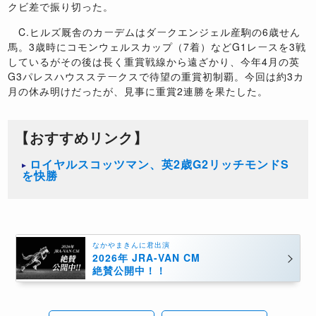
クビ差で振り切った。
C.
ヒルズ厩舎のカーデムはダークエンジェル産駒の
6
歳せん
馬。
3
歳時にコモンウェルスカップ（
7
着）など
G1
レースを
3
戦
しているがその後は長く重賞戦線から遠ざかり、今年
4
月の英
G3
パレスハウスステークスで待望の重賞初制覇。今回は約
3
カ
月の休み明けだったが、見事に重賞
2
連勝を果たした。
【おすすめリンク】
ロイヤルスコッツマン、英2歳G2リッチモンドS
を快勝
なかやまきんに君出演
2026年 JRA-VAN CM
絶賛公開中！！