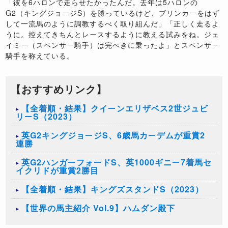
「彼を6ハロンで走らせたかったんだ。去年は5ハロンの
G2（キングジョージS）を勝っているけど、ブリンカーをはず
して一流馬のように調教するべく取り組んだ」「正しく走るよ
うに。控えてきちんとレースするように教える試みをね。ジェ
イミー（スペンサー騎手）は完ぺきに乗ったよ」とスペンサー
騎手を称えている。
【おすすめリンク】
【全着順・結果】クイーンエリザベス2世ジュビ
リーS（2023）
英G2キングジョージS、6歳馬カーデムが重賞2
連勝
英G2ハンガーフォードS、英1000ギニー7着馬セ
イクリドが重賞2勝目
【全着順・結果】キングズスタンドS（2023）
【世界の馬主紹介 Vol.9】ハムダン殿下