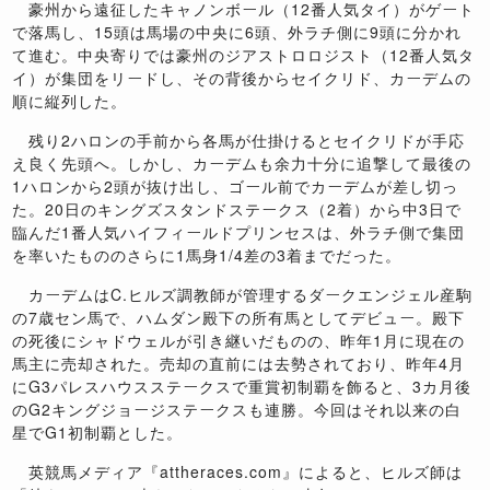
豪州から遠征したキャノンボール（12番人気タイ）がゲート
で落馬し、15頭は馬場の中央に6頭、外ラチ側に9頭に分かれ
て進む。中央寄りでは豪州のジアストロロジスト（12番人気タ
イ）が集団をリードし、その背後からセイクリド、カーデムの
順に縦列した。
残り2ハロンの手前から各馬が仕掛けるとセイクリドが手応
え良く先頭へ。しかし、カーデムも余力十分に追撃して最後の
1ハロンから2頭が抜け出し、ゴール前でカーデムが差し切っ
た。20日のキングズスタンドステークス（2着）から中3日で
臨んだ1番人気ハイフィールドプリンセスは、外ラチ側で集団
を率いたもののさらに1馬身1/4差の3着までだった。
カーデムはC.ヒルズ調教師が管理するダークエンジェル産駒
の7歳セン馬で、ハムダン殿下の所有馬としてデビュー。殿下
の死後にシャドウェルが引き継いだものの、昨年1月に現在の
馬主に売却された。売却の直前には去勢されており、昨年4月
にG3パレスハウスステークスで重賞初制覇を飾ると、3カ月後
のG2キングジョージステークスも連勝。今回はそれ以来の白
星でG1初制覇とした。
英競馬メディア『attheraces.com』によると、ヒルズ師は