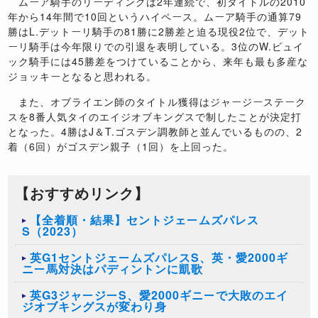
ムーア騎手のリーディングは2年連続で、初タイトルの2010
年から14年間で10回というハイペース。ムーア騎手の通算79
勝はL.デットーリ騎手の81勝に2勝差と迫る現役2位で、デット
ーリ騎手は今年限りでの引退を表明している。3位のW.ビュイ
ック騎手には45勝差をつけていることから、来年も最も多産な
ジョッキーとなると思われる。
また、オブライエン師のタイトル獲得はジャージーステーク
スを8番人気タイのエイジオブキングスで制したことが決定打
となった。4勝はJ＆T.ゴスデン調教師と並んでいるものの、2
着（6回）がゴスデン親子（1回）を上回った。
【おすすめリンク】
【全着順・結果】セントジェームズパレス
S（2023）
英G1セントジェームズパレスS、英・愛2000ギ
ニー馬対決はパディントンに凱歌
英G3ジャージーS、愛2000ギニーで大敗のエイ
ジオブキングスが変わり身