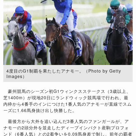
4度目のG1制覇を果たしたアナモー。（Photo by Getty
Images）
豪州競馬のシーズン初G1ウィンクスステークス（3歳以上、
芝1400m）が現地20日にランドウィック競馬場で行われ、最
内枠から4番手のインにつけた1番人気のアナモーが直線でスム
ーズに1.66馬身抜け出し快勝した。
最後方から大外を追い込んだ3番人気のファンガールが、ア
ナモーの2頭分外を並走したディープインパクト産駒プロフォ
ンド（6番人気）との2着争いを0.09馬身差で制し、前年の覇者