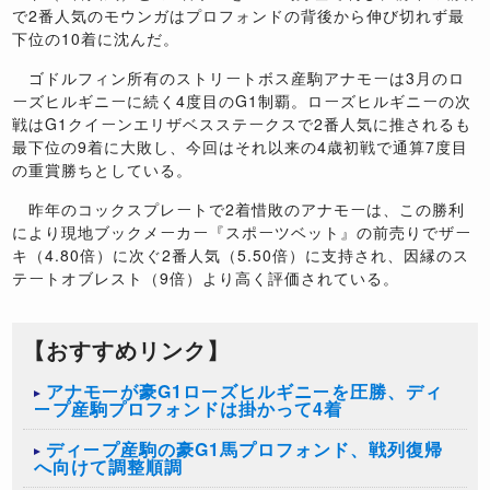
で2番人気のモウンガはプロフォンドの背後から伸び切れず最
下位の10着に沈んだ。
ゴドルフィン所有のストリートボス産駒アナモーは3月のロ
ーズヒルギニーに続く4度目のG1制覇。ローズヒルギニーの次
戦はG1クイーンエリザベスステークスで2番人気に推されるも
最下位の9着に大敗し、今回はそれ以来の4歳初戦で通算7度目
の重賞勝ちとしている。
昨年のコックスプレートで2着惜敗のアナモーは、この勝利
により現地ブックメーカー『スポーツベット』の前売りでザー
キ（4.80倍）に次ぐ2番人気（5.50倍）に支持され、因縁のス
テートオブレスト（9倍）より高く評価されている。
【おすすめリンク】
アナモーが豪G1ローズヒルギニーを圧勝、ディ
ープ産駒プロフォンドは掛かって4着
ディープ産駒の豪G1馬プロフォンド、戦列復帰
へ向けて調整順調