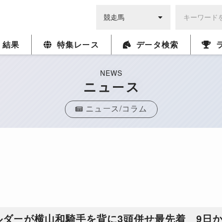
・結果
特集レース
データ検索
NEWS
ニュース
ニュース/コラム
ルダーが横山和騎手を背に3頭併せ最先着 9日