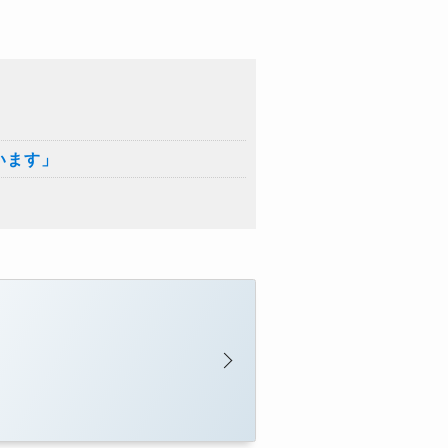
います」
」