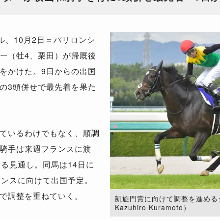
ル、10月2日＝パリロンシ
ー（牡4、栗田）が帰厩後
をかけた。9日からの出国
の3頭併せで最先着を果た
ているわけでもなく、順調
騎手は来週フランスに渡
る見通し。同馬は14日に
ランスに向けて出国予定。
で調整を重ねていく。
凱旋門賞に向けて調整を進めるタイ
Kazuhiro Kuramoto）