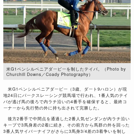
米G1ペンシルベニアダービーを制したテイバ。（Photo by
Churchill Downs／Coady Photography）
米G1ペンシルベニアダービー（3歳、ダート9ハロン）が現
地24日にパークスレーシング競馬場で行われ、1番人気のテイ
バが逃げ馬の後ろで内ラチ沿いの4番手を確保すると、最終コ
ーナーから先行勢の外に持ち出されて完勝した。
後方2番手で中間点を通過した2番人気ゼンダンが内ラチ沿い
キープで3馬身差の2着に続き、その前方から馬群の外を回った
3番人気サイバーナイフがさらに3馬身3/4差の3着争いを制し