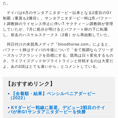
た。
テイバは4月のサンタアニタダービー以来となる2度目のG1
制覇（重賞も2勝目）。サンタアニタダービー時はB.バファー
ト調教師のライセンス停止に伴いT.ヤクティーン調教師が管理
していたが、7月に処分が明けるとバファート師の下に転厩
し、前走のハスケルステークス（2着）から再始動していた。
同日付けの米競馬メディア『bloodhorse.com』によると、
バファート師はテイバの今後について「全て順調ならブリーダ
ーズカップクラシックを目標にする。競馬は日々変化するもの
さ。ライフイズグッドやフライトラインと対戦するのは大変だ
よ。あの2頭はとても速いから」とコメントしている。
【おすすめリンク】
【全着順・結果】ペンシルベニアダービー
（2022）
KYダービー戦線に新星、デビュー2戦目のテイ
バが米G1サンタアニタダービーを快勝