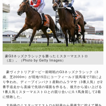
豪G3ネッズクラシックを勝ったミスターマエストロ
（左）。（Photo by Getty Images）
豪ヴィクトリアダービー前哨戦のG3ネッズクラシック（3
歳、芝2000m）が現地15日にコーフィールド競馬場で7頭によ
り争われ、ディープインパクト産駒のムラマサ（3番人気）が2
番手追走から直線で先頭の場面を作るも、後方から追い上げる
1番人気ミスターマエストロとの競り合いに0.1馬身屈して2着
に惜敗した。
大外枠のミスターマエストロが好発から最後方に控えて脚を