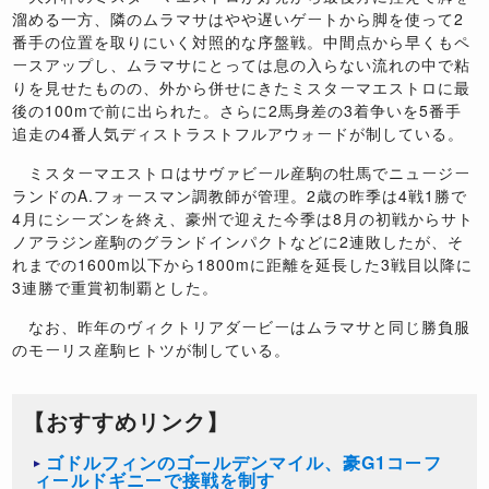
溜める一方、隣のムラマサはやや遅いゲートから脚を使って2
番手の位置を取りにいく対照的な序盤戦。中間点から早くもペ
ースアップし、ムラマサにとっては息の入らない流れの中で粘
りを見せたものの、外から併せにきたミスターマエストロに最
後の100mで前に出られた。さらに2馬身差の3着争いを5番手
追走の4番人気ディストラストフルアウォードが制している。
ミスターマエストロはサヴァビール産駒の牡馬でニュージー
ランドのA.フォースマン調教師が管理。2歳の昨季は4戦1勝で
4月にシーズンを終え、豪州で迎えた今季は8月の初戦からサト
ノアラジン産駒のグランドインパクトなどに2連敗したが、そ
れまでの1600m以下から1800mに距離を延長した3戦目以降に
3連勝で重賞初制覇とした。
なお、昨年のヴィクトリアダービーはムラマサと同じ勝負服
のモーリス産駒ヒトツが制している。
【おすすめリンク】
ゴドルフィンのゴールデンマイル、豪G1コーフ
ィールドギニーで接戦を制す