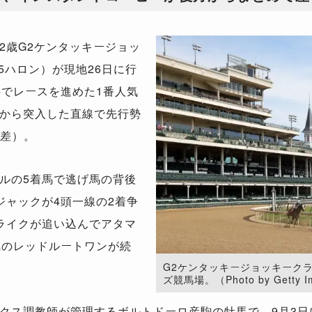
歳G2ケンタッキージョッ
5ハロン）が現地26日に行
手でレースを進めた1番人気
から突入した直線で先行勢
4差）。
ルの5着馬で逃げ馬の背後
ジャックが4頭一線の2着争
ライクが追い込んでアタマ
気のレッドルートワンが続
G2ケンタッキージョッキーク
ズ競馬場。（Photo by Getty I
クス調教師が管理するボルトドーロ産駒の牡馬で、9月3日