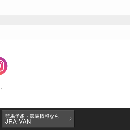
agram
す。
競馬予想・競馬情報なら
JRA-VAN