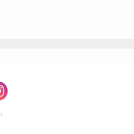
agram
す。