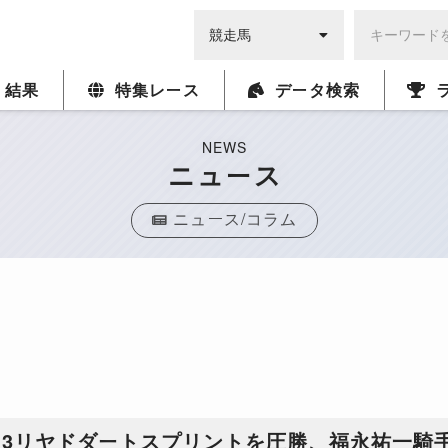
・結果
特集レース
データ検索
NEWS
ニュース
ニュース/コラム
G3リヤドダートスプリントを圧勝、福永祐一騎