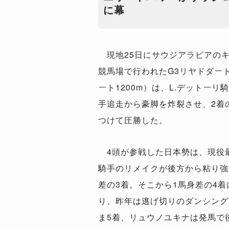
に幕
現地25日にサウジアラビアの
競馬場で行われたG3リヤドダー
ート1200m）は、L.デットー
手追走から豪脚を炸裂させ、2着の
つけて圧勝した。
4頭が参戦した日本勢は、現役
騎手のリメイクが後方から粘り強
差の3着。そこから1馬身差の4
り、昨年は逃げ切りのダンシング
ま5着、リュウノユキナは発馬で