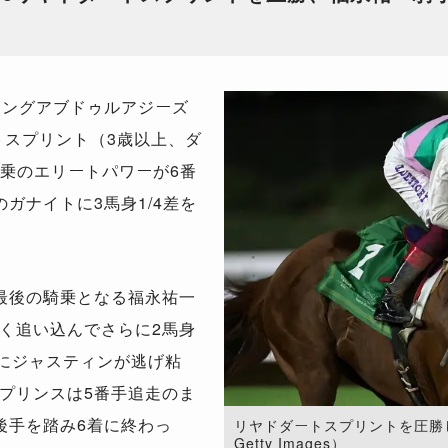
キングアブドゥルアジーズ
トスプリント（3歳以上、ダ
リ騎乗のエリートパワーが6番
ガナイトに3馬身1/4差を
最後の騎乗となる福永祐一
く追い込んでさらに2馬身
着にジャスティンが逃げ粘
プリンスは5番手追走のま
後手を踏み6着に終わっ
リヤドダートスプリントを圧勝した
Getty Images）