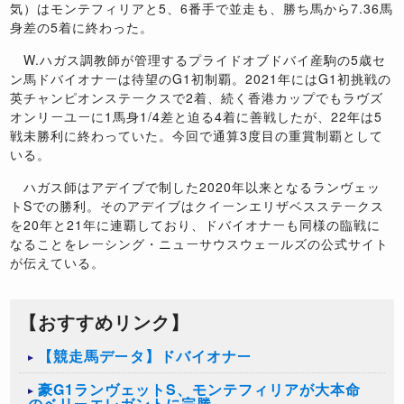
気）はモンテフィリアと5、6番手で並走も、勝ち馬から7.36馬
身差の5着に終わった。
W.ハガス調教師が管理するプライドオブドバイ産駒の5歳セ
ン馬ドバイオナーは待望のG1初制覇。2021年にはG1初挑戦の
英チャンピオンステークスで2着、続く香港カップでもラヴズ
オンリーユーに1馬身1/4差と迫る4着に善戦したが、22年は5
戦未勝利に終わっていた。今回で通算3度目の重賞制覇として
いる。
ハガス師はアデイブで制した2020年以来となるランヴェッ
トSでの勝利。そのアデイブはクイーンエリザベスステークス
を20年と21年に連覇しており、ドバイオナーも同様の臨戦に
なることをレーシング・ニューサウスウェールズの公式サイト
が伝えている。
【おすすめリンク】
【競走馬データ】ドバイオナー
豪G1ランヴェットS、モンテフィリアが大本命
のベリーエレガントに完勝