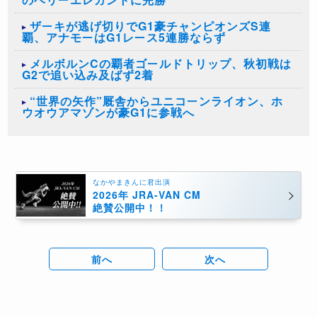
ザーキが逃げ切りでG1豪チャンピオンズS連
覇、アナモーはG1レース5連勝ならず
メルボルンCの覇者ゴールドトリップ、秋初戦は
G2で追い込み及ばず2着
“世界の矢作”厩舎からユニコーンライオン、ホ
ウオウアマゾンが豪G1に参戦へ
なかやまきんに君出演
2026年 JRA-VAN CM
絶賛公開中！！
前へ
次へ