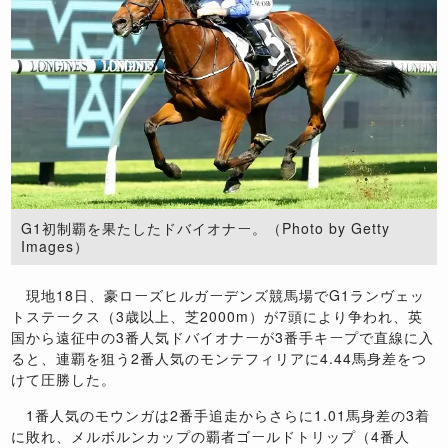
G1初制覇を果たしたドバイオナー。（Photo by Getty
Images）
現地18日、豪ローズヒルガーデンズ競馬場でG1ランヴェッ
トステークス（3歳以上、芝2000m）が7頭により争われ、英
国から遠征中の3番人気ドバイオナーが3番手キープで直線に入
ると、連覇を狙う2番人気のモンテフィリアに4.44馬身差をつ
けて圧勝した。
1番人気のモウンガは2番手追走からさらに1.01馬身差の3着
に敗れ、メルボルンカップの覇者ゴールドトリップ（4番人