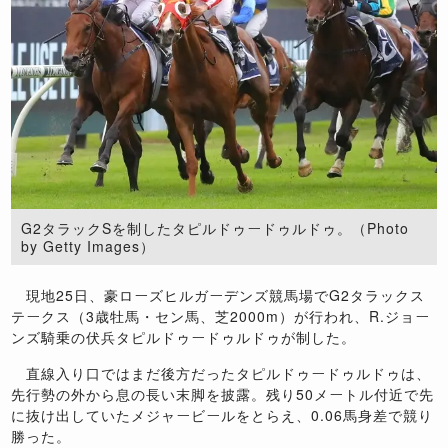
G2タラックSを制したタピルドゥードゥルドゥ。（Photo
by Getty Images）
現地25日、豪ローズヒルガーデンズ競馬場でG2タラックス
テークス（3歳牡馬・セン馬、芝2000m）が行われ、R.ジョー
ンズ騎乗の伏兵タピルドゥードゥルドゥが制した。
直線入り口ではまだ後方だったタピルドゥードゥルドゥは、
先行勢の外から息の長い末脚を披露。残り50メートル付近で先
に抜け出していたメジャービールをとらえ、0.06馬身差で競り
勝った。