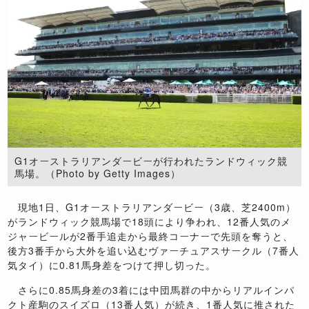
G1オーストラリアンダービーが行われたランドウィック競
馬場。（Photo by Getty Images）
現地1日、G1オーストラリアンダービー（3歳、芝2400m）
がランドウィック競馬場で18頭により争われ、12番人気のメ
ジャービールが2番手追走から最終コーナーで先頭を奪うと、
後方3番手から大外を追い込むヴァーチュアスサークル（7番人
気タイ）に0.81馬身差をつけて押し切った。
さらに0.85馬身差の3着には中団馬群の中からリアルインパ
クト産駒のスイズロ（13番人気）が続き、1番人気に推された