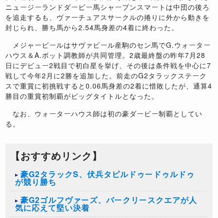
ニュージーランドダービー馬シャープンスマートは中団の後ろ
を追走するも、ヴァーチュアスサークルの捲りに外から動きを
封じられ、勝ち馬から2.54馬身差の4着に終わった。
メジャービールはサヴァビール産駒のセン馬でG.ウォーター
ハウス＆A.ボット調教師が共同管理。2歳最終盤の昨年7月28
日にデビュー2戦目で初白星を挙げ、その後は条件戦を中心に7
戦して今年2月に2勝を追加した。前走のG2タラックステーク
スで重賞に初挑戦すると0.06馬身差の2着に惜敗したが、通算4
勝目の重賞初制覇がビッグタイトルとなった。
なお、ウォーターハウス師は初の豪ダービー制覇としてい
る。
【おすすめリンク】
豪G2タラックS、伏兵タピルドゥードゥルドゥ
が競り勝ち
豪G2ゴルフヴァーズ、バークリースクエアが人
気に応えて堅い決着