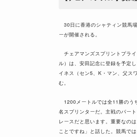
30日に香港のシャティン競馬
ーが開催される。
チェアマンズスプリントプライズ
ル）は、安田記念に登録を予定し
イネス（セン5、K・マン、父ス
む。
1200メートルでは全11勝のう
名スプリンターだ。主戦のパート
レースだと思います。重要なのは
ことですね」と話した。競馬では