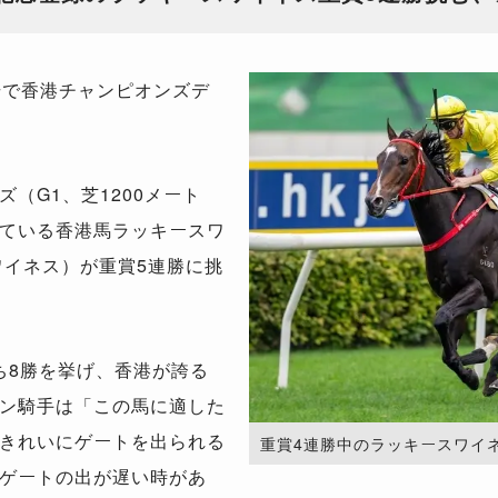
場で香港チャンピオンズデ
（G1、芝1200メート
ている香港馬ラッキースワ
ワイネス）が重賞5連勝に挑
ち8勝を挙げ、香港が誇る
ン騎手は「この馬に適した
きれいにゲートを出られる
重賞4連勝中のラッキースワイネス。（P
ゲートの出が遅い時があ