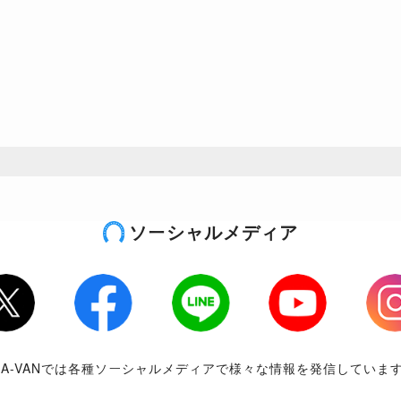
ソーシャルメディア
tter
Facebook
LINE
Youtube
Inst
RA-VANでは各種ソーシャルメディアで様々な情報を発信していま