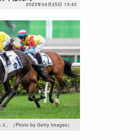
2023年04月25日 13:43
hoto by Getty Images）