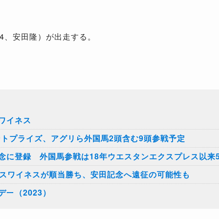
4、安田隆）が出走する。
ワイネス
ントプライズ、アグリら外国馬2頭含む9頭参戦予定
念に登録 外国馬参戦は18年ウエスタンエクスプレス以来
ースワイネスが順当勝ち、安田記念へ遠征の可能性も
ー（2023）