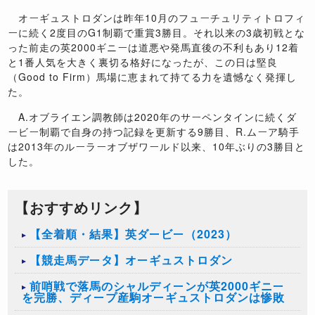
オーギュストロダンは昨年10月のフューチュリティトロフィ
ーに続く2度目のG1制覇で重賞3勝目。それ以来の3歳初戦とな
った前走の英2000ギニーは道悪や発馬直後の不利もあり12着
と1番人気を大きく裏切る格好になったが、この日は堅良
（Good to Firm）馬場に恵まれて持てる力を遺憾なく発揮し
た。
A.オブライエン調教師は2020年のサーペンタインに続くダ
ービー制覇で自身の持つ記録を更新する9勝目、R.ムーア騎手
は2013年のルーラーオブザワールド以来、10年ぶりの3勝目と
した。
【おすすめリンク】
【全着順・結果】英ダービー（2023）
【競走馬データ】オーギュストロダン
前哨戦で落馬のシャルディーンが英2000ギニー
を完勝、ディープ産駒オーギュストロダンは惨敗