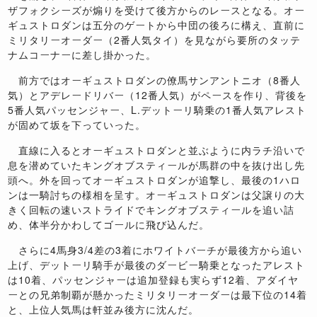
ザフォクシーズが煽りを受けて後方からのレースとなる。オー
ギュストロダンは五分のゲートから中団の後ろに構え、直前に
ミリタリーオーダー（2番人気タイ）を見ながら要所のタッテ
ナムコーナーに差し掛かった。
前方ではオーギュストロダンの僚馬サンアントニオ（8番人
気）とアデレードリバー（12番人気）がペースを作り、背後を
5番人気パッセンジャー、L.デットーリ騎乗の1番人気アレスト
が固めて坂を下っていった。
直線に入るとオーギュストロダンと並ぶように内ラチ沿いで
息を潜めていたキングオブスティールが馬群の中を抜け出し先
頭へ。外を回ってオーギュストロダンが追撃し、最後の1ハロ
ンは一騎討ちの様相を呈す。オーギュストロダンは父譲りの大
きく回転の速いストライドでキングオブスティールを追い詰
め、体半分かわしてゴールに飛び込んだ。
さらに4馬身3/4差の3着にホワイトバーチが最後方から追い
上げ、デットーリ騎手が最後のダービー騎乗となったアレスト
は10着、パッセンジャーは追加登録も実らず12着、アダイヤ
ーとの兄弟制覇が懸かったミリタリーオーダーは最下位の14着
と、上位人気馬は軒並み後方に沈んだ。