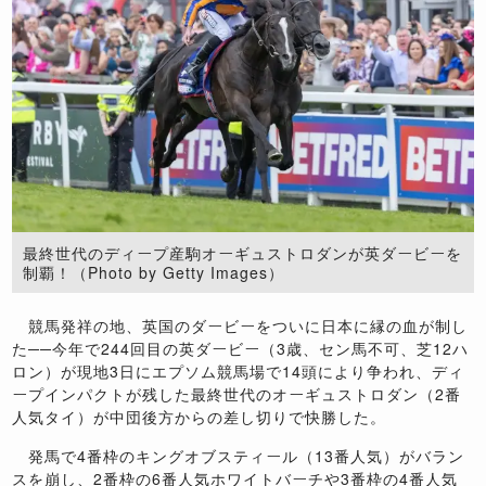
最終世代のディープ産駒オーギュストロダンが英ダービーを
制覇！（Photo by Getty Images）
競馬発祥の地、英国のダービーをついに日本に縁の血が制し
た──今年で244回目の英ダービー（3歳、セン馬不可、芝12ハ
ロン）が現地3日にエプソム競馬場で14頭により争われ、ディ
ープインパクトが残した最終世代のオーギュストロダン（2番
人気タイ）が中団後方からの差し切りで快勝した。
発馬で4番枠のキングオブスティール（13番人気）がバラン
スを崩し、2番枠の6番人気ホワイトバーチや3番枠の4番人気