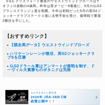
S＆E.クリスフォード厩舎のウエストウインドブローズはテ
オフィロ産駒の4歳馬。昨年は英ダービー9着後に、9月の仏G3
プランスドランジュ賞を制覇。今年は初戦だった5月の英G2ジ
ョッキークラブステークス後に去勢手術を受け、復帰戦で重賞
2勝目を手にした。
【おすすめリンク】
【競走馬データ】ウエストウインドブローズ
ハリケーンレーンが復活、英G2ジョッキークラ
ブSを圧勝
仏G2ドラール賞はアンマートが接戦を制す、ド
ーヴィル大賞勝ちのボタニクは完敗
なかやまきんに君出演
2026年 JRA-VAN CM
絶賛公開中！！