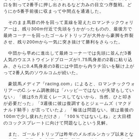
口を割って2番手に押し出されるなど力みの目立つ序盤戦。ど
うにか5番手前後に収まって中間点を通過した。
そのまま馬群の外を回って直線を迎えたロマンチックウォリ
アーは、残り300m付近で先頭をうかがったものの、最後方で
最終コーナーを回ったゴールドトリップが大外から豪脚を炸裂
させ、残り200mから一気に突き抜けて勝利をさらった。
中団から早めに進出して最終コーナーでは先頭に並んだ3番
人気のウエストウインドブローズが1.75馬身差の2着に粘り込
み、さらに0.4馬身差の3着には中団から内ラチ沿いを駆け上が
って2番人気のソウルコムが続いた。
豪競馬メディア『racing.com』によると、ロマンチックウォ
リアーのC.シャム調教師は「ハッピーではないが失望もしてい
ない」「彼は5カ月近くレースしてないから、当然、ひと叩き
が必要だった」「3週後に彼は復調するとジェームズ（マクド
ナルド騎手）が言っていたよ」「輸送は問題ない。彼は最後の
100mで少し疲れただけさ」「100％ではないしね」と大目標
のコックスプレートに向けて問題なしという見解。
また、ゴールドトリップは昨年のメルボルンカップ以来とな