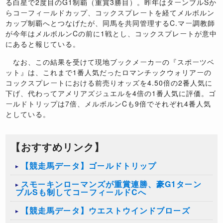
る白星で2度目のG1制覇（重賞3勝目）。昨年はターンブルSか
らコーフィールドカップ、コックスプレートを経てメルボルン
カップ制覇へとつなげたが、同馬を共同管理するC.マー調教師
が今年はメルボルンCの前に1戦とし、コックスプレートが意中
にあると報じている。
なお、この結果を受けて現地ブックメーカーの『スポーツベ
ット』は、これまで1番人気だったロマンチックウォリアーの
コックスプレートにおける前売りオッズを4.50倍の2番人気に
下げ、代わってアメリアズジュエルを4倍の1番人気に評価。ゴ
ールドトリップは7倍、メルボルンCも9倍でそれぞれ4番人気
としている。
【おすすめリンク】
【競走馬データ】ゴールドトリップ
スモーキンローマンズが重賞連勝、豪G1ターン
ブルSも制してコーフィールドCへ
【競走馬データ】ウエストウインドブローズ