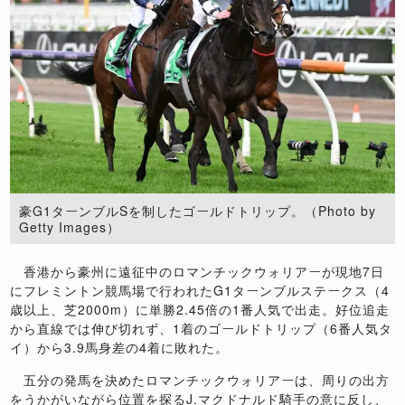
豪G1ターンブルSを制したゴールドトリップ。（Photo by
Getty Images）
香港から豪州に遠征中のロマンチックウォリアーが現地7日
にフレミントン競馬場で行われたG1ターンブルステークス（4
歳以上、芝2000m）に単勝2.45倍の1番人気で出走。好位追走
から直線では伸び切れず、1着のゴールドトリップ（6番人気タ
イ）から3.9馬身差の4着に敗れた。
五分の発馬を決めたロマンチックウォリアーは、周りの出方
をうかがいながら位置を探るJ.マクドナルド騎手の意に反し、