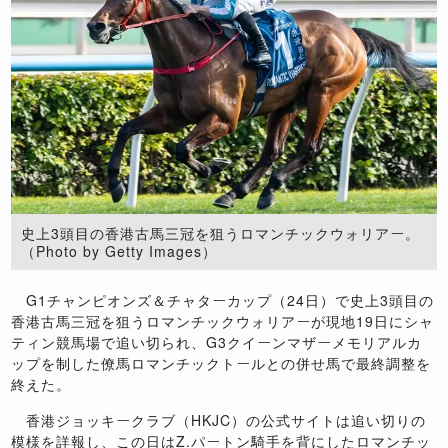
史上3頭目の香港古馬三冠を狙うロマンチックウォリアー。
（Photo by Getty Images）
G1チャンピオンズ＆チャターカップ（24日）で史上3頭目の
香港古馬三冠を狙うロマンチックウォリアーが現地19日にシャ
ティン競馬場で追い切られ、G3クイーンマザーメモリアルカ
ップを制した僚馬ロマンチックトールとの併せ馬で最終調整を
終えた。
香港ジョッキークラブ（HKJC）の公式サイトは追い切りの
模様を詳報し、この日はZ.パートン騎手を背にしたロマンチッ