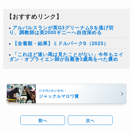
【おすすめリンク】
アルパルスランが英G3グリーナムSを逃げ切
り、調教師は英2000ギニーへ自信深める
【全着順・結果】ミドルパークS（2025）
「これほど速い馬は見たことがない」今年もエイ
ダン・オブライエン師が自厩舎3歳馬をべた褒め
日本馬2頭が参戦！
ジャックルマロワ賞
前へ
次へ