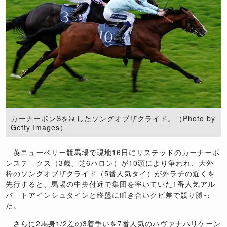
カーナーボンSを制したソングオブザクライド。（Photo by
Getty Images）
英ニューベリー競馬場で現地16日にリステッドのカーナーボ
ンステークス（3歳、芝6ハロン）が10頭により争われ、大外
枠のソングオブザクライド（5番人気タイ）が外ラチの近くを
先行すると、馬場の中央付近で集団を率いていた1番人気アル
バートアインシュタインと終盤に叩き合いクビ差で競り勝っ
た。
さらに2馬身1/2差の3着争いを7番人気のハヴァナハリケーン