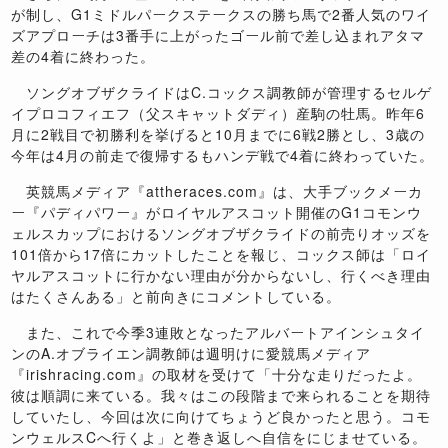
が制し、G1ミドルパークステークスの勝ち馬で2番人気のワイ
ズアプローチは3番手に上がったゴール前で差し込まれアタマ
差の4着に終わった。
ソングオブザクライドはC.コックス調教師が管理するセルゲ
イプロコフィエフ（父スキャットダディ）産駒の牡馬。昨年6
月に2戦目で初勝利を挙げると10月までに6戦2勝とし、3歳の
今年は4月の前走で復帰するもハンデ戦で4着に終わっていた。
英競馬メディア『attheraces.com』は、大手ブックメーカ
ー『パディパワー』がロイヤルアスコット開催のG1コモンウ
ェルスカップにおけるソングオブザクライドの前売りオッズを
101倍から17倍にカットしたことを報じ、コックス師は「ロイ
ヤルアスコットに行かない理由が分からないし、行くべき理由
はたくさんある」と前向きにコメントしている。
また、これで今季3連敗となったアルバートアインシュタイ
ンのA.オブライエン調教師は週明けに愛競馬メディア
『irishracing.com』の取材を受けて「十分な走りだったよ。
彼は順調に来ている。我々はこの段階まで来られることを期待
していたし、今回は次に向けてちょうど良かったと思う。コモ
ンウェルスCへ行くよ」と巻き返しへ自信をにじませている。