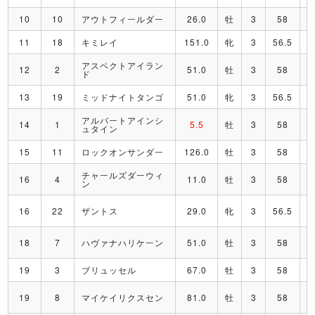
10
10
アウトフィールダー
26.0
牡
3
58
11
18
キミレイ
151.0
牝
3
56.5
アスペクトアイラン
12
2
51.0
牡
3
58
ド
13
19
ミッドナイトタンゴ
51.0
牝
3
56.5
アルバートアインシ
14
1
5.5
牡
3
58
ュタイン
15
11
ロックオンサンダー
126.0
牡
3
58
チャールズダーウィ
16
4
11.0
牡
3
58
ン
16
22
ザントス
29.0
牝
3
56.5
18
7
ハヴァナハリケーン
51.0
牡
3
58
19
3
ブリュッセル
67.0
牡
3
58
19
8
マイケイリクスセン
81.0
牡
3
58