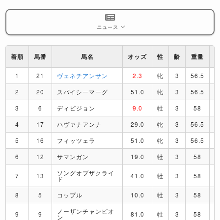
ニュース
着順
馬番
馬名
オッズ
性
齢
重量
1
21
ヴェネチアンサン
2.3
牝
3
56.5
2
20
スパイシーマーグ
51.0
牝
3
56.5
3
6
ディビジョン
9.0
牡
3
58
4
17
ハヴァナアンナ
29.0
牝
3
56.5
5
16
フィッツェラ
51.0
牝
3
56.5
6
12
サマンガン
19.0
牡
3
58
ソングオブザクライ
7
13
41.0
牡
3
58
ド
8
5
コップル
10.0
牡
3
58
ノーザンチャンピオ
9
9
81.0
牡
3
58
ン