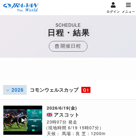
ログイン
メニュー
SCHEDULE
日程・結果
開催日程
2026
コモンウェルスカップ
G1
2026/6/19(金)
アスコット
23時07分 発走
（現地時間 6/19 15時07分）
天候：
馬場：良
芝：1200m