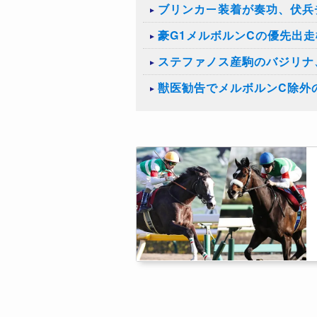
ブリンカー装着が奏功、伏兵
豪G1メルボルンCの優先出
ステファノス産駒のバジリナ
獣医勧告でメルボルンC除外