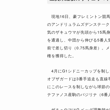
現地16日、豪フレミントン競
のアンドリュラムズデンステークス
気のザキュウマが先頭から15馬
を通過し、中団から伸びる5番人
前で差し切り（0.75馬身差）。
権を獲得した。
4月にG1シドニーカップを制し
オブザガードは3番手追走も直線
にこのレースを制しながら球節の
テファノス産駒のバジリナ（6番
ザキュウマはG.ベッグ調教師が