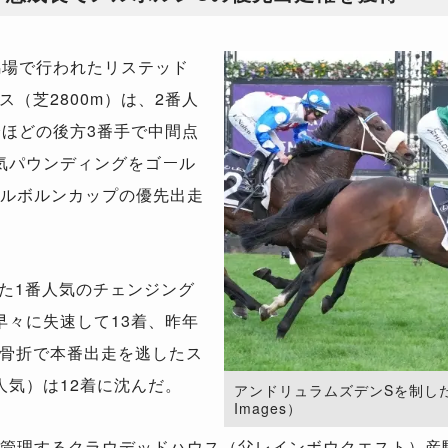
馬場で行われたリステッド
（芝2800m）は、2番人
身ほどの後方3番手で中間点
気パウンディングをゴール
メルボルンカップの優先出走
た1番人気のチェンジング
早々に失速して13着、昨年
骨折で本番出走を逃したス
人気）は12着に沈んだ。
アンドリュラムズデンSを制したザキ
Images）
管理するクラウデッドハウス（父レインボウクエスト）産駒の