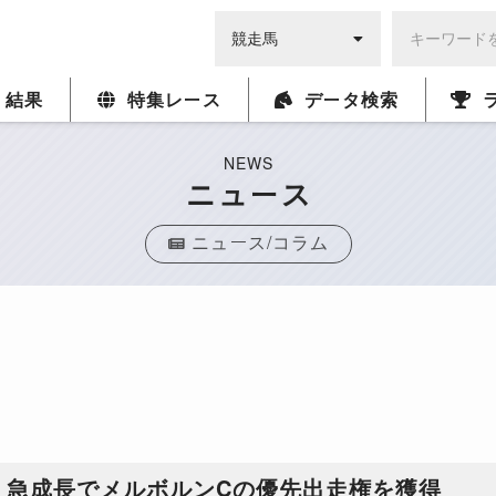
・結果
特集レース
データ検索
NEWS
ニュース
ニュース/コラム
、急成長でメルボルンCの優先出走権を獲得