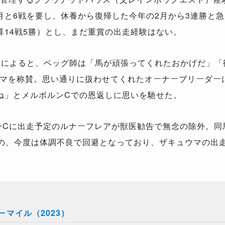
月と6戦を要し、休養から復帰した今年の2月から3連勝と
算14戦5勝）とし、まだ重賞の出走経験はない。
om』によると、ベッグ師は「馬が頑張ってくれたおかげだ」
マを称賛。思い通りに扱わせてくれたオーナーブリーダーに
ね」とメルボルンCでの恩返しに思いを馳せた。
ンCに出走予定のルナーフレアが獣医勧告で無念の除外。同
の、今度は体調不良で回避となっており、ザキュウマの出
マイル（2023）