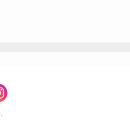
agram
す。