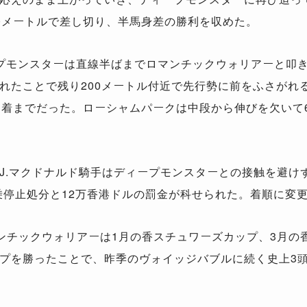
0メートルで差し切り、半馬身差の勝利を収めた。
プモンスターは直線半ばまでロマンチックウォリアーと叩
れたことで残り200メートル付近で先行勢に前をふさがれ
3着までだった。ローシャムパークは中段から伸びを欠いて
。
.マクドナルド騎手はディープモンスターとの接触を避け
騎乗停止処分と12万香港ドルの罰金が科せられた。着順に変
ンチックウォリアーは1月の香スチュワーズカップ、3月の
プを勝ったことで、昨季のヴォイッジバブルに続く史上3頭