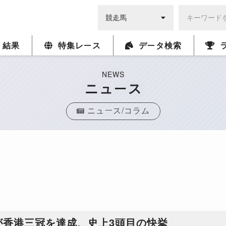
・結果
特集レース
データ検索
NEWS
ニュース
ニュース/コラム
が香港三冠を達成、史上3頭目の快挙