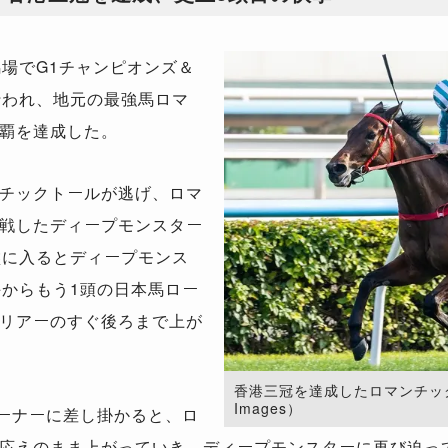
場でG1チャンピオンズ＆
行われ、地元の最強馬ロマ
覇を達成した。
チックトールが逃げ、ロマ
戦したディープモンスター
盤に入るとディープモンス
手からもう1頭の日本馬ロー
リアーのすぐ後ろまで上が
香港三冠を達成したロマンチックウォ
Images）
ーナーに差し掛かると、ロ
応えのまま上がっていき、ディープモンスターに再び迫っ