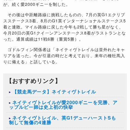
が、続く愛2000ギニーを制した。
その後は中距離路線に挑戦したものの、7月の英G1エクリプ
スステークス3着、8月のG1英インターナショナルステークス5
着と連敗。マイル路線に戻した今年も2戦して勝ち星がなく、
今月20日の英G1クイーンアンステークス8着がラストランとな
った。通算成績は11戦6勝（重賞5勝）。
ゴドルフィン関係者は「ネイティヴトレイルは並外れたキャ
リアを送った。今が引退の時だと考えており、来年の種牡馬入
りに備える」と話している。
【おすすめリンク】
【競走馬データ】ネイティヴトレイル
ネイティヴトレイルが愛2000ギニーを完勝、ア
ップルビー師は史上初の快挙
ネイティヴトレイル、英G1デューハーストSも
制して無傷の4連勝