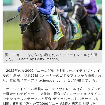
愛2000ギニーなどG1を3勝したネイティヴトレイルが引退
した。（Photo by Getty Images）
2022年の愛2000ギニーなどG1を3勝したネイティヴトレイ
ルの引退が、現地23日にオーナーのゴドルフィンから発表され
た。英競馬メディア『racingpost.com』などが報じている。
オアシスドリーム産駒のネイティヴトレイルはC.アップルビ
ー厩舎からデビューし、2歳時に愛G1ヴィンセントオブライエ
ンナショナルステークスと英G1デューハーストステークスを
制覇。5連勝で臨んだ英2000ギニーで2着と初黒星を喫した