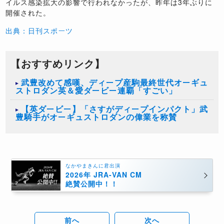
イルス感染拡大の影響で行われなかったが、昨年は3年ぶりに
開催された。
出典：日刊スポーツ
【おすすめリンク】
武豊改めて感嘆、ディープ産駒最終世代オーギュ
ストロダン英＆愛ダービー連覇「すごい」
【英ダービー】「さすがディープインパクト」武
豊騎手がオーギュストロダンの偉業を称賛
なかやまきんに君出演
2026年 JRA-VAN CM
絶賛公開中！！
前へ
次へ