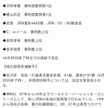
◆川田将雅 勝利度数関西1位
◆横山武史 勝利度数関東1位
◆武豊 JRA通算4400勝、JRA・G1・80勝達成
◆C・ルメール 勝利数上位
◆岩田望来 勝利数上位
◆坂井瑠星 勝利数上位
※6月25日終了時点での成績で決定。
【地方競馬所属騎手】
◆宮川実 高知・打越勇児厩舎所属。41歳。通算2197勝（6月
25日終了時）。外国招待騎手については、決定次第発表され
る。
◆WASJ 87年から14年までワールドスーパージョッキーズシ
リーズとして、秋にJRAの各地の競馬場で行われていた。15年
から現在の名称、夏の札幌開催に。20、21年は新型コロナウ