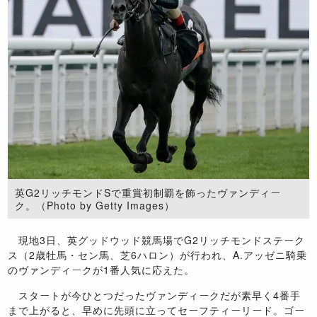
英G2リッチモンドSで重賞初制覇を飾ったヴァンディー
ク。（Photo by Getty Images）
現地3日、英グッドウッド競馬場でG2リッチモンドステーク
ス（2歳牡馬・セン馬、芝6ハロン）が行われ、A.アッゼニ騎乗
のヴァンディークが1番人気に応えた。
スタートが今ひとつだったヴァンディークだが素早く4番手
まで上がると、早めに先頭に立ってセーフティーリード。ゴー