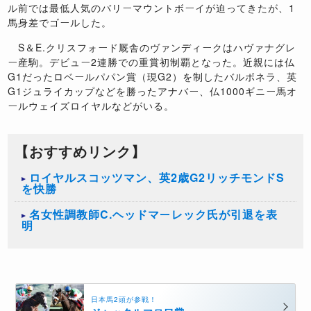
ル前では最低人気のバリーマウントボーイが迫ってきたが、1
馬身差でゴールした。
S＆E.クリスフォード厩舎のヴァンディークはハヴァナグレ
ー産駒。デビュー2連勝での重賞初制覇となった。近親には仏
G1だったロベールパパン賞（現G2）を制したバルボネラ、英
G1ジュライカップなどを勝ったアナバー、仏1000ギニー馬オ
ールウェイズロイヤルなどがいる。
【おすすめリンク】
ロイヤルスコッツマン、英2歳G2リッチモンドS
を快勝
名女性調教師C.ヘッドマーレック氏が引退を表
明
日本馬2頭が参戦！