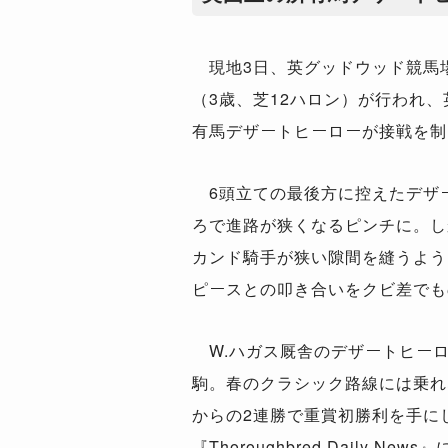
現地3日、英グッドウッド競馬場
（3歳、芝12ハロン）が行われ、
有馬デザートヒーローが接戦を制
6頭立ての最後方に控えたデザ
ろで進路が狭くなるピンチに。し
カンド騎手が狭い隙間を縫うよう
ピースとの叩き合いをクビ差でも
W.ハガス厩舎のデザートヒー
駒。春のクラシック路線には乗れ
からの2連勝で重賞初勝利を手に
『Thoroughbred Dail