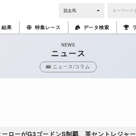
・結果
特集レース
データ検索
NEWS
ニュース
ニュース/コラム
ーローがG3ゴードンS制覇、英セントレジャ