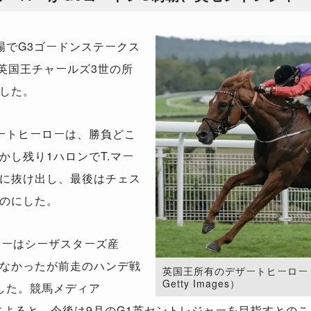
でG3ゴードンステークス
英国王チャールズ3世の所
した。
ートヒーローは、勝負どこ
かし残り1ハロンでT.マー
に抜け出し、最後はチェス
のにした。
ローはシーザスターズ産
なかったが前走のハンデ戦
英国王所有のデザートヒーロー（左
Getty Images）
した。競馬メディア
y News』によると、今後は9月のG1英セントレジャーを目指す