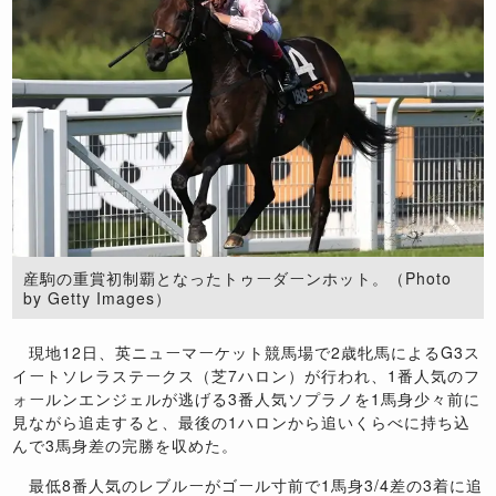
産駒の重賞初制覇となったトゥーダーンホット。（Photo
by Getty Images）
現地12日、英ニューマーケット競馬場で2歳牝馬によるG3ス
イートソレラステークス（芝7ハロン）が行われ、1番人気のフ
ォールンエンジェルが逃げる3番人気ソプラノを1馬身少々前に
見ながら追走すると、最後の1ハロンから追いくらべに持ち込
んで3馬身差の完勝を収めた。
最低8番人気のレブルーがゴール寸前で1馬身3/4差の3着に追