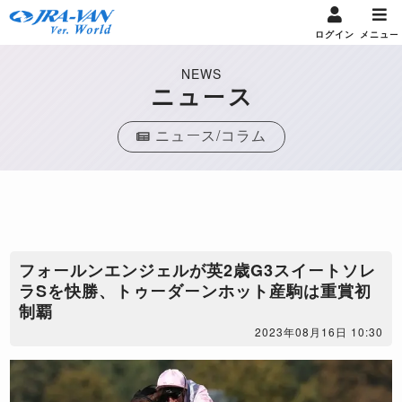
ログイン
メニュー
NEWS
ニュース
ニュース/コラム
フォールンエンジェルが英2歳G3スイートソレ
ラSを快勝、トゥーダーンホット産駒は重賞初
制覇
2023年08月16日 10:30