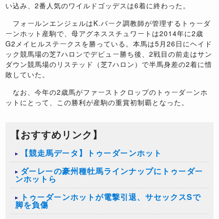
い込み、2番人気のワイルドゴッデスは6着に終わった。
フォールンエンジェルはK.バーク調教師が管理するトゥーダ
ーンホット産駒で、母アグネススチュワートは2014年に2歳
G2メイヒルステークスを勝っている。本馬は5月26日にヘイド
ック競馬場の芝7ハロンでデビュー勝ち後、2戦目の前走はサン
ダウン競馬場のリステッド（芝7ハロン）で半馬身差の2着に惜
敗していた。
なお、今年の2歳馬がファーストクロップのトゥーダーンホ
ットにとって、この勝利が産駒の重賞初制覇となった。
【おすすめリンク】
【競走馬データ】トゥーダーンホット
ダーレーの豪州種牡馬ラインナップにトゥーダー
ンホットら
トゥーダーンホットが電撃引退、サセックスSで
脚を負傷