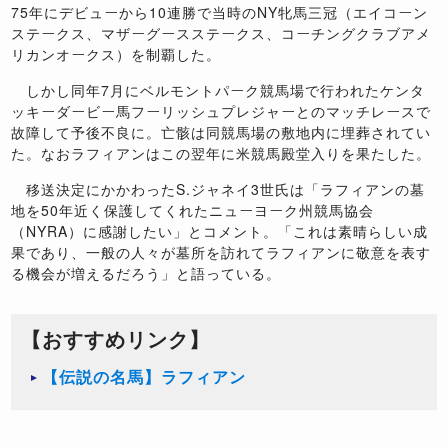
75年にデビューから10連勝で当時のNY牝馬三冠（エイコーン
ステークス、マザーグースステークス、コーチングクラブアメ
リカンオークス）を制覇した。
しかし同年7月にベルモントパーク競馬場で行われたケンタ
ッキーダービー馬フーリッシュプレジャーとのマッチレースで
故障して予後不良に。亡骸は同競馬場の敷地内に埋葬されてい
た。なおラフィアンはこの翌年に米競馬殿堂入りを果たした。
移送決定にかかわったS.ジャネイ3世氏は「ラフィアンの墓
地を50年近く保護してくれたニューヨーク州競馬協会
（NYRA）に感謝したい」とコメント。「これは素晴らしい成
果であり、一般の人々が墓所を訪れてラフィアンに敬意を表す
る機会が増えるだろう」と語っている。
【おすすめリンク】
【伝説の名馬】ラフィアン