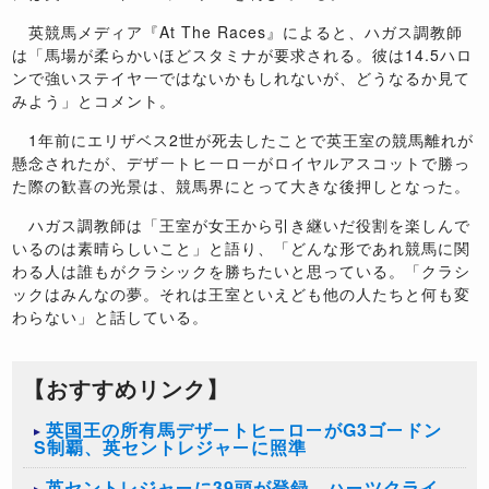
英競馬メディア『
At The Races
』によると、ハガス調教師
は「馬場が柔らかいほどスタミナが要求される。彼は
14.5
ハロ
ンで強いステイヤーではないかもしれないが、どうなるか見て
みよう」とコメント。
1
年前にエリザベス
2
世が死去したことで英王室の競馬離れが
懸念されたが、デザートヒーローがロイヤルアスコットで勝っ
た際の歓喜の光景は、競馬界にとって大きな後押しとなった。
ハガス調教師は「王室が女王から引き継いだ役割を楽しんで
いるのは素晴らしいこと」と語り、「どんな形であれ競馬に関
わる人は誰もがクラシックを勝ちたいと思っている。「クラシ
ックはみんなの夢。それは王室といえども他の人たちと何も変
わらない」と話している。
【おすすめリンク】
英国王の所有馬デザートヒーローがG3ゴードン
S制覇、英セントレジャーに照準
英セントレジャーに39頭が登録、ハーツクライ