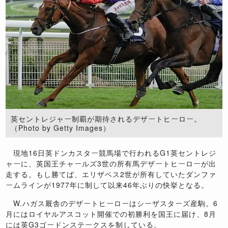
英セントレジャー制覇が期待されるデザートヒーロー。
（Photo by Getty Images）
現地
16
日英ドンカスター競馬場で行われる
G1
英セントレジ
ャーに、英国王チャールズ
3
世の所有馬デザートヒーローが出
走する。もし勝てば、エリザベス
2
世が所有していたダンファ
ームラインが
1977
年に制して以来
46
年ぶりの快挙となる。
W.
ハガス厩舎のデザートヒーローはシーザスターズ産駒。
6
月にはロイヤルアスコット開催での初勝利を国王に届け、
8
月
には英
G3
ゴードンステークスを制している。