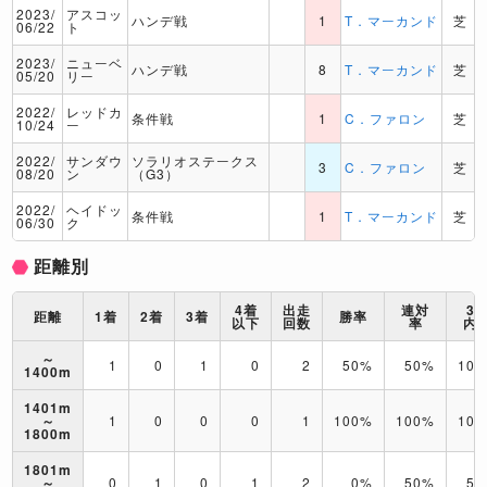
2023/
アスコッ
ハンデ戦
1
T．マーカンド
芝
06/22
ト
2023/
ニューベ
ハンデ戦
8
T．マーカンド
芝
05/20
リー
2022/
レッドカ
条件戦
1
C．ファロン
芝
10/24
ー
2022/
サンダウ
ソラリオステークス
3
C．ファロン
芝
08/20
ン
（G3）
2022/
ヘイドッ
条件戦
1
T．マーカンド
芝
06/30
ク
距離別
4着
出走
連対
3
距離
1着
2着
3着
勝率
以下
回数
率
内
～
1
0
1
0
2
50%
50%
10
1400m
1401m
～
1
0
0
0
1
100%
100%
10
1800m
1801m
～
0
1
0
1
2
0%
50%
50