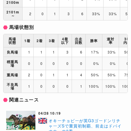
2100m
2101m
2
0
1
3
6
33%
33%
50
～
馬場状態別
馬場
4着
出走
連対
3着
1着
2着
3着
勝率
状態
以下
回数
率
内
良馬場
1
1
1
3
6
17%
33%
50
稍重馬
0
0
0
0
0
0%
0%
0
場
重馬場
2
0
1
1
4
50%
50%
75
不良馬
1
0
0
0
1
100%
100%
100
場
関連ニュース
04/28 10:19
オキーチョビーが英G3ゴードンリチ
ャーズSで重賞初制覇、前走はドバイ