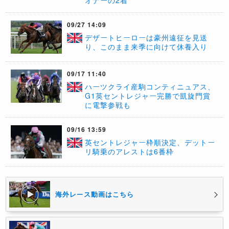
オナーの2着
09/27 14:09
デザートヒーローは豪州遠征を見送
り、このまま来季に向けて休養入り
09/17 11:40
ハーツクライ産駒コンティニュアス、
G1英セントレジャー完勝で凱旋門賞
に電撃参戦も
09/16 13:59
英セントレジャー枠順決定、デットー
リ騎乗のアレストは6番枠
海外レース動画はこちら