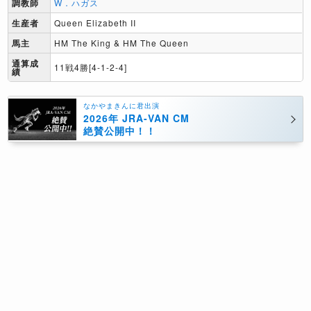
調教師
W．ハガス
生産者
Queen Elizabeth II
馬主
HM The King & HM The Queen
通算成
11戦4勝[4-1-2-4]
績
なかやまきんに君出演
2026年 JRA-VAN CM
絶賛公開中！！