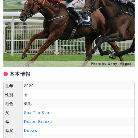
Photo by Getty Images
基本情報
生年
2020
性別
セ
毛色
栗毛
父
Sea The Stars
母
Desert Breeze
母父
Dubawi