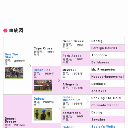
血統図
Danzig
Green Desert
黒鹿毛 1983
年生
Foreign Courier
Cape Cross
青鹿毛 1994
Sea The
年生
Ahonoora
Park Appeal
Stars
青鹿毛 1982
鹿毛 2006年
年生
Balidaress
生
Mr. Prospector
Miswaki
Urban Sea
栗毛 1978年
栗毛 1989年
生
生
Hopespringseternal
Lombard
Allegretta
栗毛 1978年
生
Anatevka
Dubai
Seeking The Gold
Dubawi
Millennium
鹿毛 2002年
鹿毛 1996年
生
Colorado Dancer
生
Deploy
Zomaradah
青鹿毛 1995
Desert
年生
Jawaher
Breeze
鹿毛 2015年
Sadler's Wells
Galileo
生