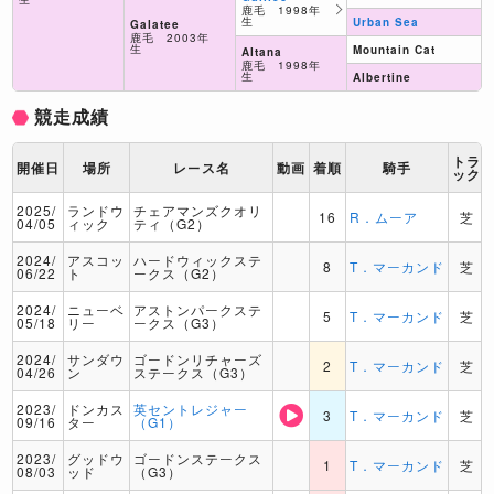
鹿毛 1998年
生
Urban Sea
Galatee
鹿毛 2003年
生
Mountain Cat
Altana
鹿毛 1998年
生
Albertine
競走成績
トラ
開催日
場所
レース名
動画
着順
騎手
ック
2025/
ランドウ
チェアマンズクオリ
16
R．ムーア
芝
04/05
ィック
ティ（G2）
2024/
アスコッ
ハードウィックステ
8
T．マーカンド
芝
06/22
ト
ークス（G2）
2024/
ニューベ
アストンパークステ
5
T．マーカンド
芝
05/18
リー
ークス（G3）
2024/
サンダウ
ゴードンリチャーズ
2
T．マーカンド
芝
04/26
ン
ステークス（G3）
2023/
ドンカス
英セントレジャー
3
T．マーカンド
芝
09/16
ター
（G1）
2023/
グッドウ
ゴードンステークス
1
T．マーカンド
芝
08/03
ッド
（G3）