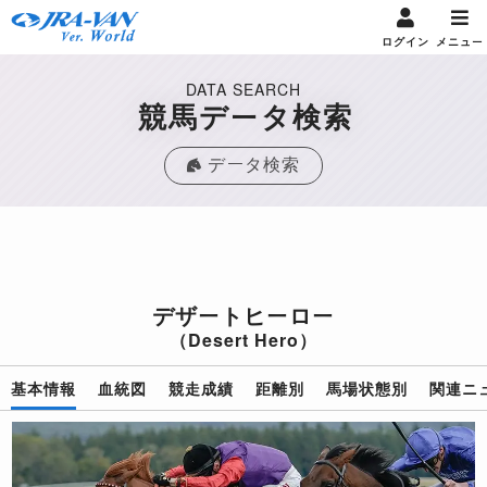
ログイン
メニュー
DATA SEARCH
競馬データ検索
データ検索
デザートヒーロー
（Desert Hero）
基本情報
血統図
競走成績
距離別
馬場状態別
関連ニ