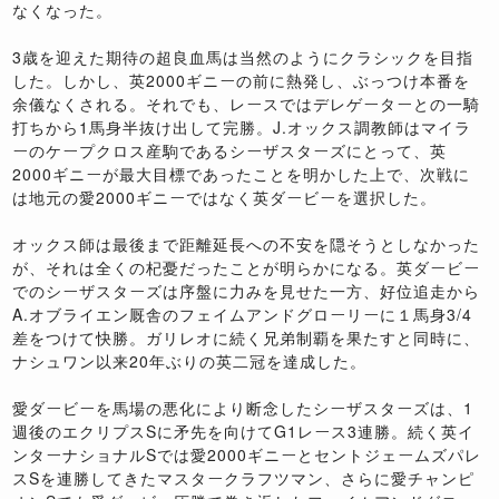
なくなった。
3歳を迎えた期待の超良血馬は当然のようにクラシックを目指
した。しかし、英2000ギニーの前に熱発し、ぶっつけ本番を
余儀なくされる。それでも、レースではデレゲーターとの一騎
打ちから1馬身半抜け出して完勝。J.オックス調教師はマイラ
ーのケープクロス産駒であるシーザスターズにとって、英
2000ギニーが最大目標であったことを明かした上で、次戦に
は地元の愛2000ギニーではなく英ダービーを選択した。
オックス師は最後まで距離延長への不安を隠そうとしなかった
が、それは全くの杞憂だったことが明らかになる。英ダービー
でのシーザスターズは序盤に力みを見せた一方、好位追走から
A.オブライエン厩舎のフェイムアンドグローリーに１馬身3/4
差をつけて快勝。ガリレオに続く兄弟制覇を果たすと同時に、
ナシュワン以来20年ぶりの英二冠を達成した。
愛ダービーを馬場の悪化により断念したシーザスターズは、1
週後のエクリプスSに矛先を向けてG1レース3連勝。続く英イ
ンターナショナルSでは愛2000ギニーとセントジェームズパレ
スSを連勝してきたマスタークラフツマン、さらに愛チャンピ