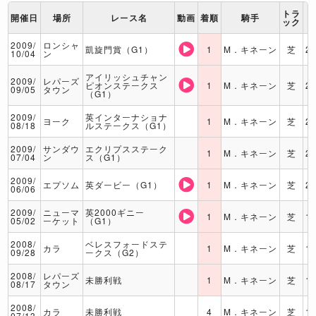
トラ
開催日
場所
レース名
動画
着順
騎手
ック
2009/
ロンシャ
凱旋門賞（G1）
1
M．キネーン
芝
2
10/04
ン
アイリッシュチャン
2009/
レパーズ
ピオンステークス
1
M．キネーン
芝
2
09/05
タウン
（G1）
2009/
英インターナショナ
ヨーク
1
M．キネーン
芝
2
08/18
ルステークス（G1）
2009/
サンダウ
エクリプスステーク
1
M．キネーン
芝
2
07/04
ン
ス（G1）
2009/
エプソム
英ダービー（G1）
1
M．キネーン
芝
2
06/06
2009/
ニューマ
英2000ギニー
1
M．キネーン
芝
1
05/02
ーケット
（G1）
2008/
ベレスフォードステ
カラ
1
M．キネーン
芝
1
09/28
ークス（G2）
2008/
レパーズ
未勝利戦
1
M．キネーン
芝
1
08/17
タウン
2008/
カラ
未勝利戦
4
M．キネーン
芝
1
07/13