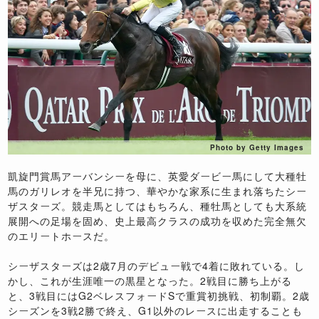
Photo by Getty Images
凱旋門賞馬アーバンシーを母に、英愛ダービー馬にして大種牡
馬のガリレオを半兄に持つ、華やかな家系に生まれ落ちたシー
ザスターズ。競走馬としてはもちろん、種牡馬としても大系統
展開への足場を固め、史上最高クラスの成功を収めた完全無欠
のエリートホースだ。
シーザスターズは2歳7月のデビュー戦で4着に敗れている。し
かし、これが生涯唯一の黒星となった。2戦目に勝ち上がる
と、3戦目にはG2ベレスフォードSで重賞初挑戦、初制覇。2歳
シーズンを3戦2勝で終え、G1以外のレースに出走することも