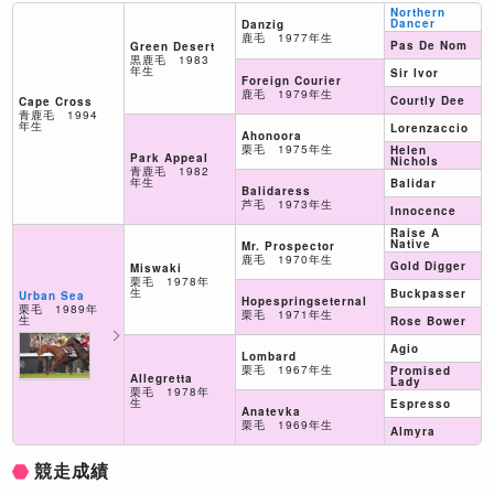
Northern
Dancer
Danzig
鹿毛 1977年生
Pas De Nom
Green Desert
黒鹿毛 1983
年生
Sir Ivor
Foreign Courier
鹿毛 1979年生
Courtly Dee
Cape Cross
青鹿毛 1994
年生
Lorenzaccio
Ahonoora
栗毛 1975年生
Helen
Park Appeal
Nichols
青鹿毛 1982
年生
Balidar
Balidaress
芦毛 1973年生
Innocence
Raise A
Native
Mr. Prospector
鹿毛 1970年生
Gold Digger
Miswaki
栗毛 1978年
生
Buckpasser
Urban Sea
Hopespringseternal
栗毛 1989年
栗毛 1971年生
生
Rose Bower
Agio
Lombard
栗毛 1967年生
Promised
Allegretta
Lady
栗毛 1978年
生
Espresso
Anatevka
栗毛 1969年生
Almyra
競走成績