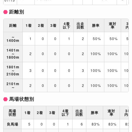
距離別
4着
出走
連対
3
距離
1着
2着
3着
勝率
以下
回数
率
内
～
1
0
0
1
2
50%
50%
50
1400m
1401m
～
2
0
0
0
2
100%
100%
10
1800m
1801m
～
3
0
0
0
3
100%
100%
10
2100m
2101m
2
0
0
0
2
100%
100%
10
～
馬場状態別
馬場
4着
出走
連対
3着
1着
2着
3着
勝率
状態
以下
回数
率
内
良馬場
5
0
0
1
6
83%
83%
83