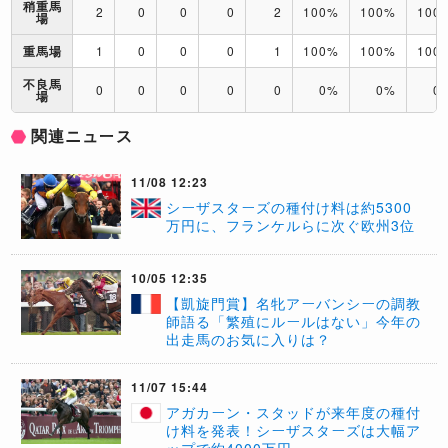
稍重馬
2
0
0
0
2
100%
100%
100
場
重馬場
1
0
0
0
1
100%
100%
100
不良馬
0
0
0
0
0
0%
0%
0
場
関連ニュース
11/08 12:23
シーザスターズの種付け料は約5300
万円に、フランケルらに次ぐ欧州3位
10/05 12:35
【凱旋門賞】名牝アーバンシーの調教
師語る「繁殖にルールはない」今年の
出走馬のお気に入りは？
11/07 15:44
アガカーン・スタッドが来年度の種付
け料を発表！シーザスターズは大幅ア