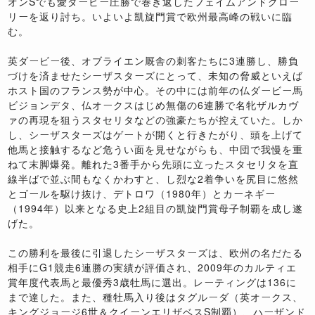
オンSでも愛ダービー圧勝で巻き返したフェイムアンドグロー
リーを返り討ち。いよいよ凱旋門賞で欧州最高峰の戦いに臨
む。
英ダービー後、オブライエン厩舎の刺客たちに3連勝し、勝負
づけを済ませたシーザスターズにとって、未知の脅威といえば
ホスト国のフランス勢が中心。その中には前年の仏ダービー馬
ビジョンデタ、仏オークスはじめ無傷の6連勝で名牝ザルカヴ
ァの再現を狙うスタセリタなどの強豪たちが控えていた。しか
し、シーザスターズはゲートが開くと行きたがり、頭を上げて
他馬と接触するなど危うい面を見せながらも、中団で我慢を重
ねて末脚爆発。離れた3番手から先頭に立ったスタセリタを直
線半ばで並ぶ間もなくかわすと、し烈な2着争いを尻目に悠然
とゴールを駆け抜け、デトロワ（1980年）とカーネギー
（1994年）以来となる史上2組目の凱旋門賞母子制覇を成し遂
げた。
この勝利を最後に引退したシーザスターズは、欧州の名だたる
相手にG1競走6連勝の実績が評価され、2009年のカルティエ
賞年度代表馬と最優秀3歳牡馬に選出。レーティングは136に
まで達した。また、種牡馬入り後はタグルーダ（英オークス、
キングジョージ6世＆クイーンエリザベスS制覇）、ハーザンド