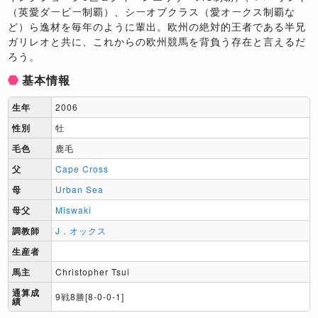
（英愛ダービー制覇）、シーオブクラス（愛オークス制覇な
ど）ら逸材を毎年のように輩出。欧州の絶対的王者である半兄
ガリレオと共に、これからの欧州競馬を背負う存在と言えるだ
ろう。
基本情報
生年
2006
性別
牡
毛色
鹿毛
父
Cape Cross
母
Urban Sea
母父
Miswaki
調教師
J．オックス
生産者
馬主
Christopher Tsui
通算成
9戦8勝[8-0-0-1]
績