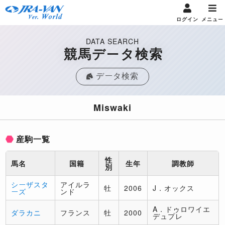
ログイン
メニュー
DATA SEARCH
競馬データ検索
データ検索
Miswaki
産駒一覧
性
馬名
国籍
生年
調教師
別
シーザスタ
アイルラ
牡
2006
J．オックス
ーズ
ンド
A．ドゥロワイエ
ダラカニ
フランス
牡
2000
デュプレ