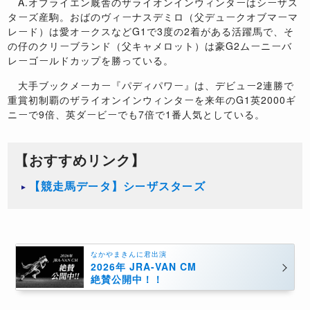
A.オブライエン厩舎のザライオンインウィンターはシーザス
ターズ産駒。おばのヴィーナスデミロ（父デュークオブマーマ
レード）は愛オークスなどG1で3度の2着がある活躍馬で、そ
の仔のクリーブランド（父キャメロット）は豪G2ムーニーバ
レーゴールドカップを勝っている。
大手ブックメーカー『パディパワー』は、デビュー2連勝で
重賞初制覇のザライオンインウィンターを来年のG1英2000ギ
ニーで9倍、英ダービーでも7倍で1番人気としている。
【おすすめリンク】
【競走馬データ】シーザスターズ
なかやまきんに君出演
2026年 JRA-VAN CM
絶賛公開中！！