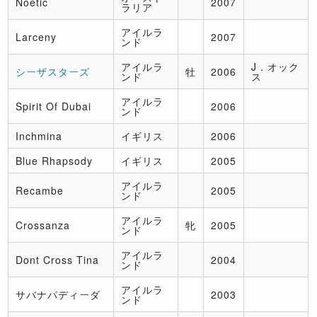
Noetic
2007
ラリア
アイルラ
Larceny
2007
ンド
アイルラ
J．オック
シーザスターズ
牡
2006
ンド
ス
アイルラ
Spirit Of Dubai
2006
ンド
Inchmina
イギリス
2006
Blue Rhapsody
イギリス
2005
アイルラ
Recambe
2005
ンド
アイルラ
Crossanza
牝
2005
ンド
アイルラ
Dont Cross Tina
2004
ンド
アイルラ
サバナパディーダ
2003
ンド