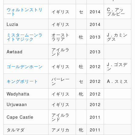
ウォルトンストリ
C．アッ
イギリス
セ
2014
ート
プルビー
Luzia
イギリス
2014
ミスタームーンラ
オースト
J．カミン
牡
2013
イトマジック
ラリア
グス
アイルラ
Awtaad
2013
ンド
J．ゴスデ
ゴールデンホーン
イギリス
牡
2012
ン
バーレー
キングボリート
セ
2012
A．スミス
ン
Wadyhatta
イギリス
牝
2012
Urjuwaan
イギリス
2012
アイルラ
Cape Castle
2011
ンド
タルマダ
アメリカ
牝
2011