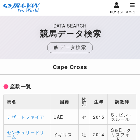
ログイン
メニュー
DATA SEARCH
競馬データ検索
データ検索
Cape Cross
産駒一覧
性
馬名
国籍
生年
調教師
別
S．ビン・
デザートファイア
UAE
セ
2015
スルール
S＆E．ク
センチュリードリ
イギリス
牡
2014
リスフォ
ーム
ード