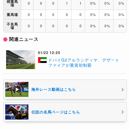
稍重馬
0
0
0
1
1
0%
0%
0%
場
重馬場
0
0
0
0
0
0%
0%
0%
不良馬
0
0
0
0
0
0%
0%
0%
場
関連ニュース
01/22 12:25
ドバイG2アルラシディヤ、デザート
ファイアが重賞初制覇
海外レース動画はこちら
伝説の名馬ページはこちら