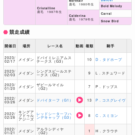
Dancer
Northair
鹿毛 1980年生
Bold Melody
Cristalline
鹿毛 1987年生
Carral
Calderina
鹿毛 1979年生
Snow Bird
競走成績
開催日
場所
レース名
動画
着順
騎手
2023/
ドバイミレニアムス
メイダン
10
D．タドホープ
02/17
テークス（G3）
2023/
シングスピールステ
メイダン
9
L．スチュワード
02/03
ークス（G2）
2023/
ザビールマイル
メイダン
7
P．ドッブス
01/20
（G2）
2022/
メイダン
ドバイターフ（G1）
13
P．コスグレイヴ
03/26
キングア
2022/
レッドシーターフハ
ブドゥル
8
C．スミヨン
02/26
ンデキャップ（G3）
アジーズ
2022/
アルラシディヤ
メイダン
1
H．クラウチ
01/21
（G2）