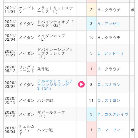
2021/
ケンプト
フラッドリットステ
2
H．クラウチ
ポ
11/01
ン
ークス（L）
2021/
ドバイシティオブゴ
メイダン
3
A．アッゼニ
03/06
ールド（G2）
2021/
メイダンカップ
メイダン
10
H．クラウチ
02/04
（L）
ドバイレーシングク
2021/
メイダン
ラブクラシック
5
L．デットーリ
01/21
（L）
2020/
リングフ
条件戦
1
H．クラウチ
09/12
ィールド
アルマクトゥームチ
2020/
メイダン
ャレンジラウンド
8
C．スミヨン
03/07
3（G1）
2020/
メイダン
ハンデ戦
11
C．スミヨン
02/13
2020/
ザビールターフ
メイダン
3
P．コスグレイヴ
01/16
（L）
チェルム
2019/
スフォー
ハンデ戦
1
O．マーフィー
ポ
09/04
ド