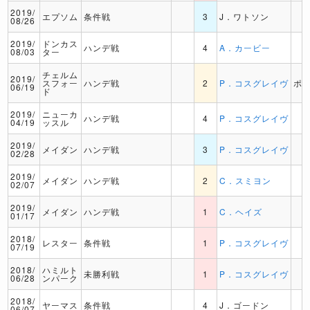
2019/
エプソム
条件戦
3
J．ワトソン
08/26
2019/
ドンカス
ハンデ戦
4
A．カービー
08/03
ター
チェルム
2019/
スフォー
ハンデ戦
2
P．コスグレイヴ
ポ
06/19
ド
2019/
ニューカ
ハンデ戦
4
P．コスグレイヴ
04/19
ッスル
2019/
メイダン
ハンデ戦
3
P．コスグレイヴ
02/28
2019/
メイダン
ハンデ戦
2
C．スミヨン
02/07
2019/
メイダン
ハンデ戦
1
C．ヘイズ
01/17
2018/
レスター
条件戦
1
P．コスグレイヴ
07/19
2018/
ハミルト
未勝利戦
1
P．コスグレイヴ
06/28
ンパーク
2018/
ヤーマス
条件戦
4
J．ゴードン
06/07