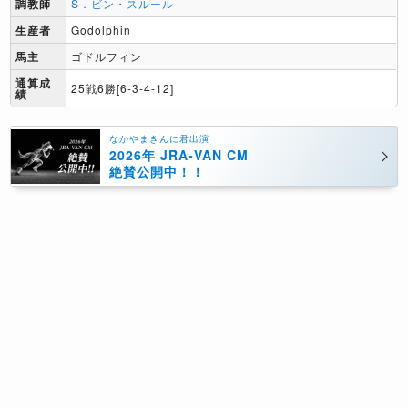
調教師
S．ビン・スルール
生産者
Godolphin
馬主
ゴドルフィン
通算成
25戦6勝[6-3-4-12]
績
なかやまきんに君出演
2026年 JRA-VAN CM
絶賛公開中！！