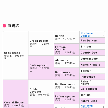
血統図
Northern
Dancer
Danzig
鹿毛 1977年生
Pas De Nom
Green Desert
黒鹿毛 1983年
生
Sir Ivor
Foreign
Courier
鹿毛 1979年生
Courtly Dee
Cape Cross
青鹿毛 1994年
生
Lorenzaccio
Ahonoora
栗毛 1975年生
Helen Nichols
Park Appeal
青鹿毛 1982年
生
Balidar
Balidaress
芦毛 1973年生
Innocence
Raise A
Native
Mr. Prospector
鹿毛 1970年生
Gold Digger
Golden
Voyager
鹿毛 1987年生
Tentam
La Voyageuse
鹿毛 1975年生
Fanfreluche
Crystal House
鹿毛 1996年生
Northern