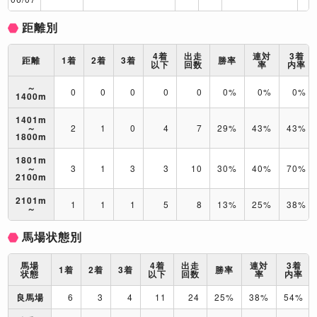
距離別
4着
出走
連対
3着
距離
1着
2着
3着
勝率
以下
回数
率
内率
～
0
0
0
0
0
0%
0%
0%
1400m
1401m
～
2
1
0
4
7
29%
43%
43%
1800m
1801m
～
3
1
3
3
10
30%
40%
70%
2100m
2101m
1
1
1
5
8
13%
25%
38%
～
馬場状態別
馬場
4着
出走
連対
3着
1着
2着
3着
勝率
状態
以下
回数
率
内率
良馬場
6
3
4
11
24
25%
38%
54%