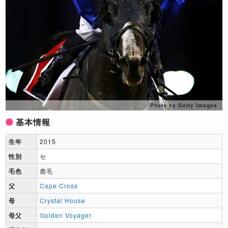
Photo by Getty Images
基本情報
生年
2015
性別
セ
毛色
鹿毛
父
Cape Cross
母
Crystal House
母父
Golden Voyager