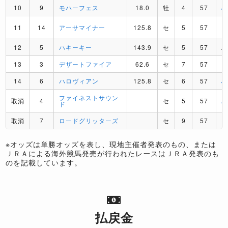
10
9
モハーフェス
18.0
牡
4
57
J
11
14
アーサマイナー
125.8
セ
5
57
R
12
5
ハキーキー
143.9
セ
5
57
A
13
3
デザートファイア
62.6
セ
7
57
P
14
6
ハロヴィアン
125.8
セ
6
57
J
ファイネストサウン
取消
4
セ
5
57
A
ド
取消
7
ロードグリッターズ
セ
9
57
D
※オッズは単勝オッズを表し、現地主催者発表のもの、または
ＪＲＡによる海外競馬発売が行われたレースはＪＲＡ発表のも
のを記載しています。
払戻金