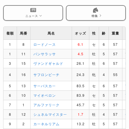
ニュース
特集
着順
馬番
馬名
オッズ
性
齢
重量
1
8
ロードノース
6.1
セ
6
57
L
1
11
パンサラッサ
4.5
牡
5
57
3
15
ヴァンドギャルド
26.1
牡
6
57
M
4
16
サフロンビーチ
24.3
牝
4
55
H
5
13
サーバスカー
83.5
セ
6
57
6
10
マイオベロン
83.9
セ
5
57
T
7
1
アルファリーク
45.7
セ
5
57
D
8
12
シュネルマイスター
1.7
牡
4
57
C
9
2
カーネルリアム
13.2
牡
5
57
I