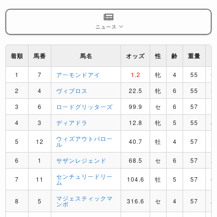
ニュース
着順
馬番
馬名
オッズ
性
齢
重量
1
7
アーモンドアイ
1.2
牝
4
55
C
2
4
ヴィブロス
22.5
牝
6
55
M
3
6
ロードグリッターズ
99.9
セ
6
57
D
4
3
ディアドラ
12.8
牝
5
55
J
ウィズアウトパロー
5
12
40.7
牡
4
57
L
ル
6
1
サザンレジェンド
68.5
セ
6
57
Z
センチュリードリー
7
11
104.6
牡
5
57
O
ム
マジェスティックマ
8
5
316.6
セ
4
57
A
ンボ