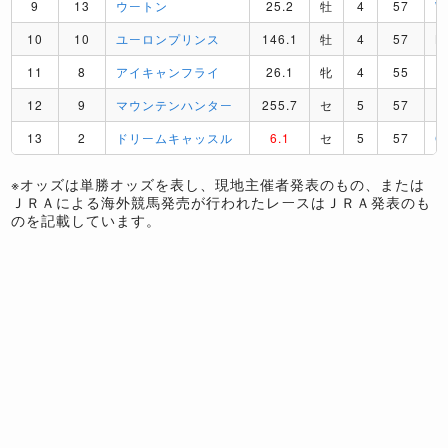
9
13
ウートン
25.2
牡
4
57
10
10
ユーロンプリンス
146.1
牡
4
57
B
11
8
アイキャンフライ
26.1
牝
4
55
R
12
9
マウンテンハンター
255.7
セ
5
57
P
13
2
ドリームキャッスル
6.1
セ
5
57
C
※オッズは単勝オッズを表し、現地主催者発表のもの、または
ＪＲＡによる海外競馬発売が行われたレースはＪＲＡ発表のも
のを記載しています。