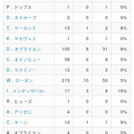
P．ドッブス
1
0
1
0%
D．タドホープ
2
0
0
0%
T．マーカンド
13
1
2
8%
K．マカヴォイ
1
0
1
0%
D．オブライエン
105
8
31
8%
C．オドノヒュー
38
2
9
5%
D．マクドノー
12
0
2
0%
W．ローダン
215
10
50
5%
I．メンディザバル
17
3
8
18%
R．ヒューズ
1
0
0
0%
A．アッゼニ
4
0
0
0%
C．キーン
12
1
1
8%
A．オブライエン
4
0
0
0%