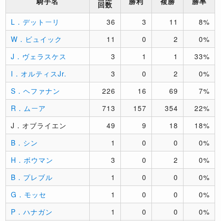
騎手名
勝利
複勝
勝率
回数
L．デットーリ
36
3
11
8%
W．ビュイック
11
0
2
0%
J．ヴェラスケス
3
1
1
33%
I．オルティスJr.
3
0
2
0%
S．ヘファナン
226
16
69
7%
R．ムーア
713
157
354
22%
J．オブライエン
49
9
18
18%
B．シン
1
0
0
0%
H．ボウマン
3
0
2
0%
B．プレブル
1
0
0
0%
G．モッセ
1
0
0
0%
P．ハナガン
1
0
0
0%