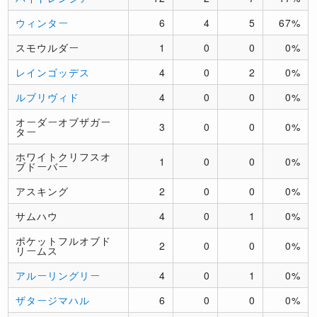
ウィンター
6
4
5
67%
スモウルダー
1
0
0
0%
レインゴッデス
4
0
2
0%
ルブリヴィド
4
0
0
0%
オーダーオブザガー
3
0
0
0%
ター
ホワイトクリフスオ
1
0
0
0%
ブドーバー
アスキング
2
0
0
0%
サムハウ
4
0
1
0%
ポケットフルオブド
2
0
0
0%
リームス
アルーリングリー
4
0
1
0%
ザタージマハル
6
0
0
0%