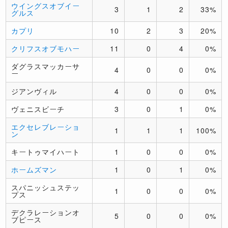
ウイングスオブイー
3
1
2
33%
グルス
カプリ
10
2
3
20%
クリフスオブモハー
11
0
4
0%
ダグラスマッカーサ
4
0
0
0%
ー
ジアンヴィル
4
0
0
0%
ヴェニスビーチ
3
0
1
0%
エクセレブレーショ
1
1
1
100%
ン
キートゥマイハート
1
0
0
0%
ホームズマン
1
0
1
0%
スパニッシュステッ
1
0
0
0%
プス
デクラレーションオ
5
0
0
0%
ブピース