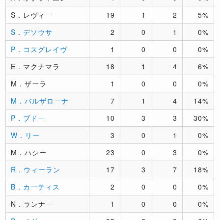
S．レヴィー
19
1
2
5%
S．デソウサ
2
0
1
0%
P．コスグレイヴ
1
0
0
0%
E．マクナマラ
18
1
4
6%
M．ザーラ
1
0
0
0%
M．バルザローナ
7
1
4
14%
P．ブドー
10
3
3
30%
W．リー
3
0
1
0%
M．ハシー
23
0
3
0%
R．ウィーラン
17
3
7
18%
B．カーティス
2
0
0
0%
N．ランナー
1
0
0
0%