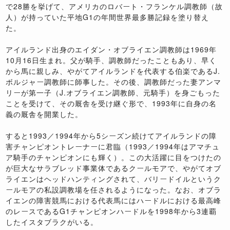
で28勝を挙げて、アメリカのロバート・フランケル調教師（故
人）が持っていた平地G1の年間世界最多勝記録を塗り替え
た。
アイルランド出身のエイダン・オブライエン調教師は1969年
10月16日生まれ。父が騎手、調教師だったこともあり、早く
から馬に親しみ、やがてアイルランドを代表する伯楽であるJ.
ボルジャー調教師に師事した。その後、調教師だった妻アンマ
リーが第一子（J.オブライエン調教師、元騎手）を身ごもった
ことを受けて、その厩舎を受け継ぐ形で、1993年に自身の名
義の厩舎を開業した。
すると1993／1994年から5シーズン続けてアイルランドの障
害チャンピオントレーナーに君臨（1993／1994年はアマチュ
ア騎手のチャンピオンにも輝く）。この大活躍に目をつけたの
が巨大なサラブレッド事業体であるクールモアで、やがてオブ
ライエンはヘッドハンティングされて、バリードイルというク
ールモアの私設調教場を任されるようになった。なお、オブラ
イエンの障害競馬における代表馬にはハードルにおける最高峰
のレースであるG1チャンピオンハードルを1998年から3連覇
したイスタブラクがいる。