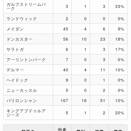
ガルフストリームパ
3
1
3
33%
ーク
ランドウィック
2
0
0
0%
メイダン
45
4
6
9%
ドンカスター
56
10
23
18%
サラトガ
6
1
3
17%
アーリントンパーク
7
0
3
0%
デルマー
40
4
11
10%
ヘイドック
9
0
1
0%
ニューカッスル
5
0
2
0%
パリロンシャン
167
16
51
10%
キングアブドゥルア
5
1
2
20%
ジーズ
出走