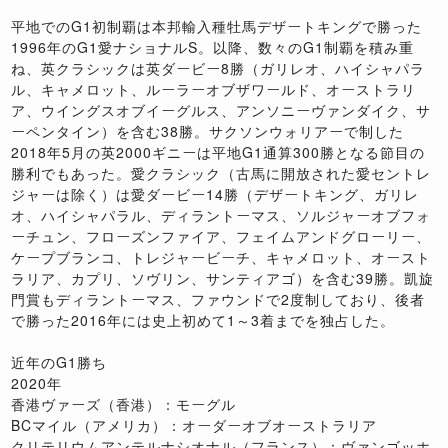
平地でのG1初制覇は本邦輸入種牡馬デザートキングで勝った
1996年のG1愛ナショナルS。以降、数々のG1制覇を積み重
ね、英クラシックは英ダービー8勝（ガリレオ、ハイシャパラ
ル、キャメロット、ルーラーオブザワールド、オーストラリ
ア、ウイングスオブイーグルス、アンソニーヴァンダイク、サ
ーペンタイン）を含む38勝。サクソンウォリアーで制した
2018年5月の英2000ギニーは平地G1通算300勝となる節目の
勝利でもあった。愛クラシック（古馬に開放された愛セントレ
ジャーは除く）は愛ダービー14勝（デザートキング、ガリレ
オ、ハイシャパラル、ディラントーマス、ソルジャーオブフォ
ーチュン、フローズンファイア、フェイムアンドグローリー、
ケープブランコ、トレジャービーチ、キャメロット、オースト
ラリア、カプリ、ソヴリン、サンティアゴ）を含む39勝。凱旋
門賞もディラントーマス、ファウンドで2度制しており、後者
で勝った2016年には史上初めて1～3着までを独占した。
近年のG1勝ち
2020年
香港ヴァーズ（香港）：モーグル
BCマイル（アメリカ）：オーダーオブオーストラリア
クリテリウムアンテルナシオナル（フランス）：ヴァンゴッホ